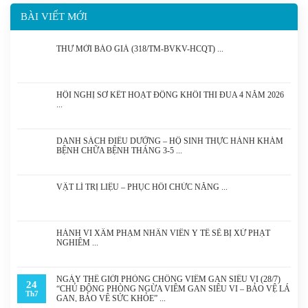
BÀI VIẾT MỚI
THƯ MỜI BÁO GIÁ (318/TM-BVKV-HCQT)
HỘI NGHỊ SƠ KẾT HOẠT ĐỘNG KHỐI THI ĐUA 4 NĂM 2026
DANH SÁCH ĐIỀU DƯỠNG – HỘ SINH THỰC HÀNH KHÁM
BỆNH CHỮA BỆNH THÁNG 3-5
VẬT LÍ TRỊ LIỆU – PHỤC HỒI CHỨC NĂNG
HÀNH VI XÂM PHẠM NHÂN VIÊN Y TẾ SẼ BỊ XỬ PHẠT
NGHIÊM
NGÀY THẾ GIỚI PHÒNG CHỐNG VIÊM GAN SIÊU VI (28/7)
24
“CHỦ ĐỘNG PHÒNG NGỪA VIÊM GAN SIÊU VI – BẢO VỆ LÁ
Th7
GAN, BẢO VỆ SỨC KHỎE”