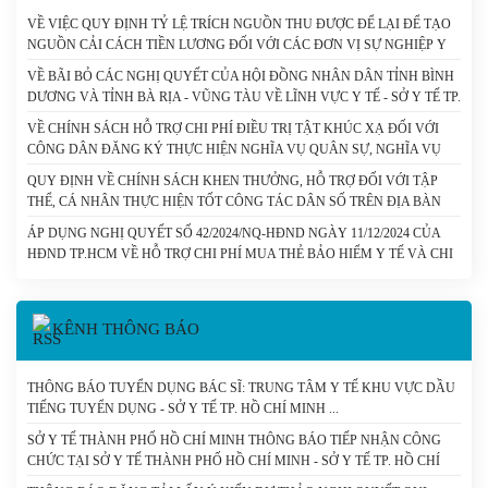
VỀ VIỆC QUY ĐỊNH TỶ LỆ TRÍCH NGUỒN THU ĐƯỢC ĐỂ LẠI ĐỂ TẠO
NGUỒN CẢI CÁCH TIỀN LƯƠNG ĐỐI VỚI CÁC ĐƠN VỊ SỰ NGHIỆP Y
TẾ CÔNG LẬP CÓ SỐ THU LỚN DO THÀNH PHỐ HỒ CHÍ MINH QUẢN
VỀ BÃI BỎ CÁC NGHỊ QUYẾT CỦA HỘI ĐỒNG NHÂN DÂN TỈNH BÌNH
LÝ (CHUNG) - SỞ Y TẾ TP. HỒ CHÍ MINH
DƯƠNG VÀ TỈNH BÀ RỊA - VŨNG TÀU VỀ LĨNH VỰC Y TẾ - SỞ Y TẾ TP.
HỒ CHÍ MINH
VỀ CHÍNH SÁCH HỖ TRỢ CHI PHÍ ĐIỀU TRỊ TẬT KHÚC XẠ ĐỐI VỚI
CÔNG DÂN ĐĂNG KÝ THỰC HIỆN NGHĨA VỤ QUÂN SỰ, NGHĨA VỤ
THAM GIA CÔNG AN NHÂN DÂN - SỞ Y TẾ TP. HỒ CHÍ MINH
QUY ĐỊNH VỀ CHÍNH SÁCH KHEN THƯỞNG, HỖ TRỢ ĐỐI VỚI TẬP
THỂ, CÁ NHÂN THỰC HIỆN TỐT CÔNG TÁC DÂN SỐ TRÊN ĐỊA BÀN
THÀNH PHỐ HỒ CHÍ MINH. - SỞ Y TẾ TP. HỒ CHÍ MINH
ÁP DỤNG NGHỊ QUYẾT SỐ 42/2024/NQ-HĐND NGÀY 11/12/2024 CỦA
HĐND TP.HCM VỀ HỖ TRỢ CHI PHÍ MUA THẺ BẢO HIỂM Y TẾ VÀ CHI
PHÍ CÙNG CHI TRẢ THUỐC KHÁNG VI RÚT HIV CHO NGƯỜI NHIỄM
HIV/AIDS TRÊN ĐỊA BÀN THÀNH PHỐ HỒ CHÍ MINH. - SỞ Y TẾ TP. HỒ
CHÍ MINH
KÊNH THÔNG BÁO
THÔNG BÁO TUYỂN DỤNG BÁC SĨ: TRUNG TÂM Y TẾ KHU VỰC DẦU
TIẾNG TUYỂN DỤNG - SỞ Y TẾ TP. HỒ CHÍ MINH
SỞ Y TẾ THÀNH PHỐ HỒ CHÍ MINH THÔNG BÁO TIẾP NHẬN CÔNG
CHỨC TẠI SỞ Y TẾ THÀNH PHỐ HỒ CHÍ MINH - SỞ Y TẾ TP. HỒ CHÍ
MINH