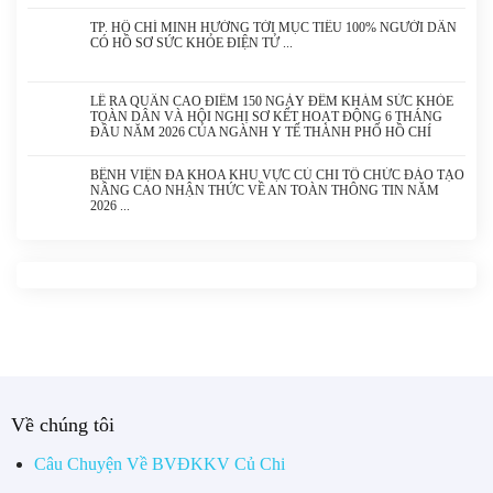
TP. HỒ CHÍ MINH HƯỚNG TỚI MỤC TIÊU 100% NGƯỜI DÂN
CÓ HỒ SƠ SỨC KHỎE ĐIỆN TỬ
LỄ RA QUÂN CAO ĐIỂM 150 NGÀY ĐÊM KHÁM SỨC KHỎE
TOÀN DÂN VÀ HỘI NGHỊ SƠ KẾT HOẠT ĐỘNG 6 THÁNG
ĐẦU NĂM 2026 CỦA NGÀNH Y TẾ THÀNH PHỐ HỒ CHÍ
MINH
BỆNH VIỆN ĐA KHOA KHU VỰC CỦ CHI TỔ CHỨC ĐÀO TẠO
NÂNG CAO NHẬN THỨC VỀ AN TOÀN THÔNG TIN NĂM
2026
Về chúng tôi
Câu Chuyện Về BVĐKKV Củ Chi