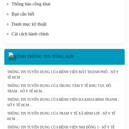
Thông báo công khai
Bạn cần biết
Danh mục kỹ thuật
Cải cách hành chính
KÊNH THÔNG TIN TỔNG HỢP
THÔNG TIN TUYỂN DỤNG CỦA BỆNH VIỆN MẮT THÀNH PHỐ - SỞ Y
TẾ HCM
THÔNG TIN TUYỂN DỤNG CỦA TRUNG TÂM Y TẾ KHU VỰC HỒ
TRÀM - SỞ Y TẾ HCM
THÔNG TIN TUYỂN DỤNG CỦA BỆNH VIỆN ĐA KHOA BÌNH THẠNH -
SỞ Y TẾ HCM
THÔNG TIN TUYỂN DỤNG CỦA TRẠM Y TẾ XÃ BÌNH LỢI - SỞ Y TẾ
HCM
THÔNG TIN TUYỂN DỤNG CỦA BỆNH VIỆN NHI ĐỒNG 1 - SỞ Y TẾ