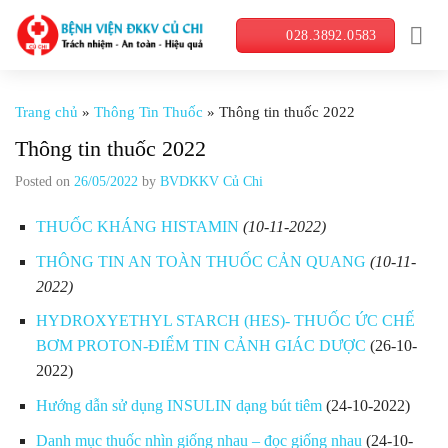
Skip
028.3892.0583
to
content
Trang chủ
»
Thông Tin Thuốc
»
Thông tin thuốc 2022
Thông tin thuốc 2022
Posted on
26/05/2022
by
BVDKKV Củ Chi
THUỐC KHÁNG HISTAMIN
(10-11-2022)
THÔNG TIN AN TOÀN THUỐC CẢN QUANG
(10-11-
2022)
HYDROXYETHYL STARCH (HES)- THUỐC ỨC CHẾ
BƠM PROTON-ĐIỂM TIN CẢNH GIÁC DƯỢC
(26-10-
2022)
Hướng dẫn sử dụng INSULIN dạng bút tiêm
(24-10-2022)
Danh mục thuốc nhìn giống nhau – đọc giống nhau
(24-10-