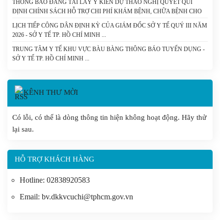
THÔNG BÁO ĐĂNG TẢI LẤY Ý KIẾN DỰ THẢO NGHỊ QUYẾT QUI
ĐỊNH CHÍNH SÁCH HỖ TRỢ CHI PHÍ KHÁM BỆNH, CHỮA BỆNH CHO
NGƯỜI BỆNH CHẠY THẬN NHÂN TẠO VÀ DỰ THẢO NGHỊ QUYẾT
LỊCH TIẾP CÔNG DÂN ĐỊNH KỲ CỦA GIÁM ĐỐC SỞ Y TẾ QUÝ III NĂM
CỦA HỘI ĐỒNG NHÂN DÂN THÀNH PHỐ QUY ĐỊNH MỨC HỖ TRỢ
2026 - SỞ Y TẾ TP. HỒ CHÍ MINH
ĐÓNG BẢO HIỂM Y TẾ CHO NGƯỜI CAO TUỔI, HỌC SINH TRÊN ĐỊA
BÀN THÀNH PHỐ HỒ CHÍ MINH. - SỞ Y TẾ TP. HỒ CHÍ MINH
TRUNG TÂM Y TẾ KHU VỰC BÀU BÀNG THÔNG BÁO TUYỂN DỤNG -
SỞ Y TẾ TP. HỒ CHÍ MINH
KÊNH THƯ MỜI
Có lỗi, có thể là dòng thông tin hiện không hoạt động. Hãy thử
lại sau.
HỖ TRỢ KHÁCH HÀNG
Hotline: 02838920583
Email: bv.dkkvcuchi@tphcm.gov.vn