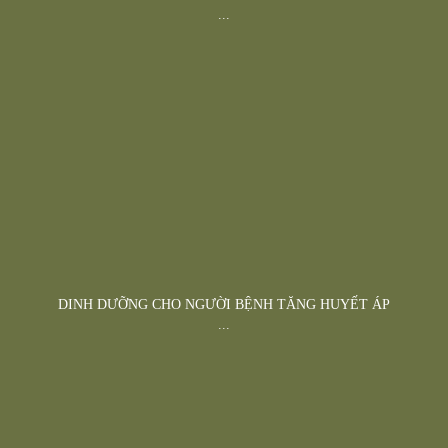
...
DINH DƯỠNG CHO NGƯỜI BỆNH TĂNG HUYẾT ÁP
...