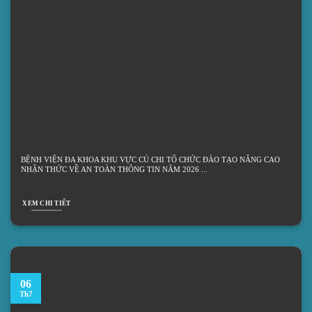
BỆNH VIỆN ĐA KHOA KHU VỰC CỦ CHI TỔ CHỨC ĐÀO TẠO NÂNG CAO
NHẬN THỨC VỀ AN TOÀN THÔNG TIN NĂM 2026
XEM CHI TIẾT
06
Th7