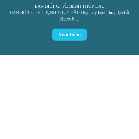
BẠN BIẾT GÌ VỀ BỆNH THỦY ĐẬU
BẠN BIẾT GÌ VỀ BỆNH THỦY ĐẬU Hiện nay bệnh thủy đậu bắt
đầu xuất ...
Xem thêm