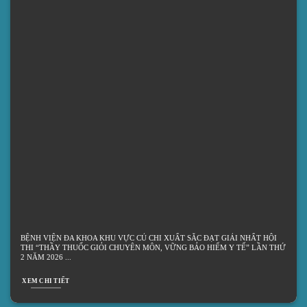
BỆNH VIỆN ĐA KHOA KHU VỰC CỦ CHI XUẤT SẮC ĐẠT GIẢI NHẤT HỘI
THI “THẦY THUỐC GIỎI CHUYÊN MÔN, VỮNG BẢO HIỂM Y TẾ” LẦN THỨ
2 NĂM 2026
XEM CHI TIẾT