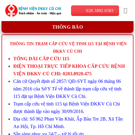
Skip
028.3892.0583
to
content
THÔNG BÁO
THÔNG TIN TRẠM CẤP CỨU VỆ TINH 115 TẠI BỆNH VIỆN
ĐKKV CỦ CHI
TỔNG ĐÀI CẤP CỨU 115
ĐIỆN THOẠI TRỰC TIẾP KHOA CẤP CỨU BỆNH
VIỆN ĐKKV CỦ CHI: 0283.8920.475
Căn cứ Quyết định số 2857/ QĐ-SYT ngày 06 tháng 06
năm 2016 của Sở Y Tế về thành lập trạm cấp cứu vệ tinh
115 đặt tại Bệnh Viện ĐKKV Củ Chi.
Trạm cấp cứu vệ tinh 115 tại Bệnh Viện ĐKKV Củ Chi
được thành lập vào ngày 30/09/2016.
Địa chỉ: Số 962 Phan Văn Khải, Ấp Bàu Tre 2B, Xã Tân
An Hội, Tp. Hồ Chí Minh.
Sẵn sàng phục vụ 24/7 – xử lý tối ưu.