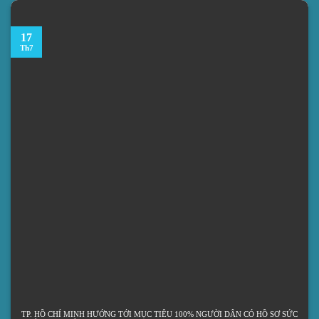
17
Th7
TP. HỒ CHÍ MINH HƯỚNG TỚI MỤC TIÊU 100% NGƯỜI DÂN CÓ HỒ SƠ SỨC