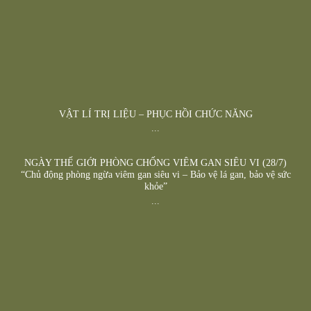
VẬT LÍ TRỊ LIỆU – PHỤC HỒI CHỨC NĂNG
...
NGÀY THẾ GIỚI PHÒNG CHỐNG VIÊM GAN SIÊU VI (28/7)
“Chủ động phòng ngừa viêm gan siêu vi – Bảo vệ lá gan, bảo vệ sức
khỏe”
...