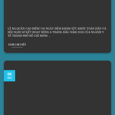
LỄ RA QUÂN CAO ĐIỂM 150 NGÀY ĐÊM KHÁM SỨC KHỎE TOÀN DÂN VÀ
HỘI NGHỊ SƠ KẾT HOẠT ĐỘNG 6 THÁNG ĐẦU NĂM 2026 CỦA NGÀNH Y
TẾ THÀNH PHỐ HỒ CHÍ MINH
XEM CHI TIẾT
08
Th7