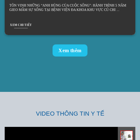
TÔN VINH NHỮNG “ANH HÙNG CỦA CUỘC SỐNG”: HÀNH TRÌNH 5 NĂM
GIEO MẦM SỰ SỐNG TẠI BỆNH VIỆN ĐA KHOA KHU VỰC CỦ CHI
XEM CHI TIẾT
Xem thêm
VIDEO THÔNG TIN Y TẾ