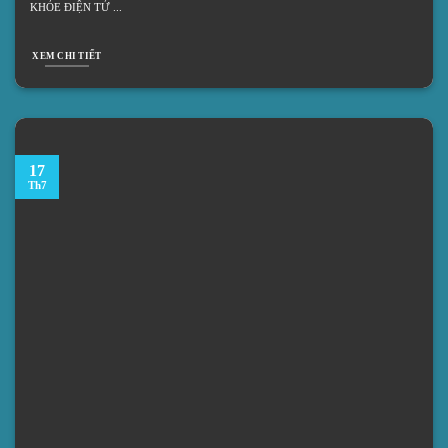
KHỎE ĐIỆN TỬ
XEM CHI TIẾT
17
Th7