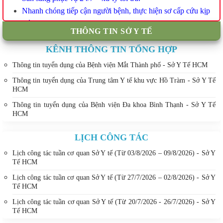
Nhanh chóng tiếp cận người bệnh, thực hiện sơ cấp cứu kịp
thời.
THÔNG TIN SỞ Y TẾ
Trao đổi trực tiếp qua điện thoại, hướng dẫn người nhà cách
sơ cứu người bệnh trong thời gian chờ xe cấp cứu.
KÊNH THÔNG TIN TỔNG HỢP
Thông tin tuyển dụng của Bệnh viện Mắt Thành phố - Sở Y Tế HCM
THÔNG BÁO
Thông tin tuyển dụng của Trung tâm Y tế khu vực Hồ Tràm - Sở Y Tế
V/v Triển khai thực hiện giá dịch vụ khám bệnh, chữa
HCM
bệnh
theo Nghị quyết số 118/NQ-HĐND
Thông tin tuyển dụng của Bệnh viện Đa khoa Bình Thạnh - Sở Y Tế
Thông báo từ ngày 01/01/2025 Bệnh viện Đa khoa khu vực
HCM
Củ Chi áp dụng giá thu dịch vụ kỹ thuật thuộc danh mục do
Quỹ Bảo hiểm thanh toán và dịch vụ kỹ thuật không thuộc
LỊCH CÔNG TÁC
danh mục do Quỹ Bảo hiểm thanh toán mà không phải là
Lịch công tác tuần cơ quan Sở Y tế (Từ 03/8/2026 – 09/8/2026) - Sở Y
dịch vụ theo yêu cầu theo Nghị quyết số 118/NQ-HĐND
Tế HCM
ngày 11/12/2024 của Hội đồng nhân dân Thành phố Hồ
Lịch công tác tuần cơ quan Sở Y tế (Từ 27/7/2026 – 02/8/2026) - Sở Y
Chí Minh.
Tế HCM
THÔNG BÁO THỜI GIAN LÀM VIỆC KHU TIÊM
Lịch công tác tuần cơ quan Sở Y tế (Từ 20/7/2026 - 26/7/2026) - Sở Y
CHỦNG YÊU CẦU
Tế HCM
Từ thứ Hai đến thứ Sáu: