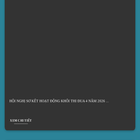
bàn Thành phố Hồ chí Minh. - Sở Y tế TP. Hồ Chí Minh
KÊNH THƯ MỜI
Có lỗi, có thể là dòng thông tin hiện không hoạt động. Hãy thử
lại sau.
HỘI NGHỊ SƠ KẾT HOẠT ĐỘNG KHỐI THI ĐUA 4 NĂM 2026
XEM CHI TIẾT