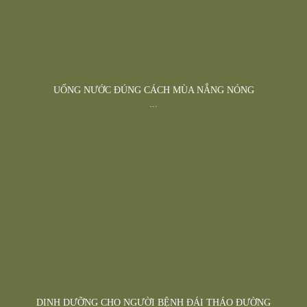
UỐNG NƯỚC ĐÚNG CÁCH MÙA NẮNG NÓNG
...
DINH DƯỠNG CHO NGƯỜI BỆNH ĐÁI THÁO ĐƯỜNG