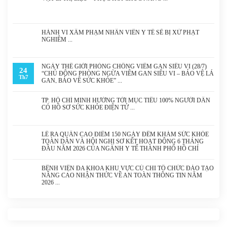
HÀNH VI XÂM PHẠM NHÂN VIÊN Y TẾ SẼ BỊ XỬ PHẠT
NGHIÊM
NGÀY THẾ GIỚI PHÒNG CHỐNG VIÊM GAN SIÊU VI (28/7)
24
“CHỦ ĐỘNG PHÒNG NGỪA VIÊM GAN SIÊU VI – BẢO VỆ LÁ
Th7
GAN, BẢO VỆ SỨC KHỎE”
TP. HỒ CHÍ MINH HƯỚNG TỚI MỤC TIÊU 100% NGƯỜI DÂN
CÓ HỒ SƠ SỨC KHỎE ĐIỆN TỬ
LỄ RA QUÂN CAO ĐIỂM 150 NGÀY ĐÊM KHÁM SỨC KHỎE
TOÀN DÂN VÀ HỘI NGHỊ SƠ KẾT HOẠT ĐỘNG 6 THÁNG
ĐẦU NĂM 2026 CỦA NGÀNH Y TẾ THÀNH PHỐ HỒ CHÍ
MINH
BỆNH VIỆN ĐA KHOA KHU VỰC CỦ CHI TỔ CHỨC ĐÀO TẠO
NÂNG CAO NHẬN THỨC VỀ AN TOÀN THÔNG TIN NĂM
2026