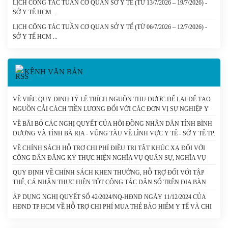
LỊCH CÔNG TÁC TUẦN CƠ QUAN SỞ Y TẾ (TỪ 13/7/2026 – 19/7/2026) -
SỞ Y TẾ HCM
LỊCH CÔNG TÁC TUẦN CƠ QUAN SỞ Y TẾ (TỪ 06/7/2026 – 12/7/2026) -
SỞ Y TẾ HCM
KÊNH VĂN BẢN
VỀ VIỆC QUY ĐỊNH TỶ LỆ TRÍCH NGUỒN THU ĐƯỢC ĐỂ LẠI ĐỂ TẠO
NGUỒN CẢI CÁCH TIỀN LƯƠNG ĐỐI VỚI CÁC ĐƠN VỊ SỰ NGHIỆP Y
TẾ CÔNG LẬP CÓ SỐ THU LỚN DO THÀNH PHỐ HỒ CHÍ MINH QUẢN
VỀ BÃI BỎ CÁC NGHỊ QUYẾT CỦA HỘI ĐỒNG NHÂN DÂN TỈNH BÌNH
LÝ (CHUNG) - SỞ Y TẾ TP. HỒ CHÍ MINH
DƯƠNG VÀ TỈNH BÀ RỊA - VŨNG TÀU VỀ LĨNH VỰC Y TẾ - SỞ Y TẾ TP.
HỒ CHÍ MINH
VỀ CHÍNH SÁCH HỖ TRỢ CHI PHÍ ĐIỀU TRỊ TẬT KHÚC XẠ ĐỐI VỚI
CÔNG DÂN ĐĂNG KÝ THỰC HIỆN NGHĨA VỤ QUÂN SỰ, NGHĨA VỤ
THAM GIA CÔNG AN NHÂN DÂN - SỞ Y TẾ TP. HỒ CHÍ MINH
QUY ĐỊNH VỀ CHÍNH SÁCH KHEN THƯỞNG, HỖ TRỢ ĐỐI VỚI TẬP
THỂ, CÁ NHÂN THỰC HIỆN TỐT CÔNG TÁC DÂN SỐ TRÊN ĐỊA BÀN
THÀNH PHỐ HỒ CHÍ MINH. - SỞ Y TẾ TP. HỒ CHÍ MINH
ÁP DỤNG NGHỊ QUYẾT SỐ 42/2024/NQ-HĐND NGÀY 11/12/2024 CỦA
HĐND TP.HCM VỀ HỖ TRỢ CHI PHÍ MUA THẺ BẢO HIỂM Y TẾ VÀ CHI
PHÍ CÙNG CHI TRẢ THUỐC KHÁNG VI RÚT HIV CHO NGƯỜI NHIỄM
HIV/AIDS TRÊN ĐỊA BÀN THÀNH PHỐ HỒ CHÍ MINH. - SỞ Y TẾ TP. HỒ