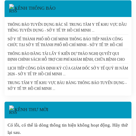
CHÍ MINH
KÊNH THÔNG BÁO
THÔNG BÁO TUYỂN DỤNG BÁC SĨ: TRUNG TÂM Y TẾ KHU VỰC DẦU
TIẾNG TUYỂN DỤNG - SỞ Y TẾ TP. HỒ CHÍ MINH
SỞ Y TẾ THÀNH PHỐ HỒ CHÍ MINH THÔNG BÁO TIẾP NHẬN CÔNG
CHỨC TẠI SỞ Y TẾ THÀNH PHỐ HỒ CHÍ MINH - SỞ Y TẾ TP. HỒ CHÍ
MINH
THÔNG BÁO ĐĂNG TẢI LẤY Ý KIẾN DỰ THẢO NGHỊ QUYẾT QUI
ĐỊNH CHÍNH SÁCH HỖ TRỢ CHI PHÍ KHÁM BỆNH, CHỮA BỆNH CHO
NGƯỜI BỆNH CHẠY THẬN NHÂN TẠO VÀ DỰ THẢO NGHỊ QUYẾT
LỊCH TIẾP CÔNG DÂN ĐỊNH KỲ CỦA GIÁM ĐỐC SỞ Y TẾ QUÝ III NĂM
CỦA HỘI ĐỒNG NHÂN DÂN THÀNH PHỐ QUY ĐỊNH MỨC HỖ TRỢ
2026 - SỞ Y TẾ TP. HỒ CHÍ MINH
ĐÓNG BẢO HIỂM Y TẾ CHO NGƯỜI CAO TUỔI, HỌC SINH TRÊN ĐỊA
BÀN THÀNH PHỐ HỒ CHÍ MINH. - SỞ Y TẾ TP. HỒ CHÍ MINH
TRUNG TÂM Y TẾ KHU VỰC BÀU BÀNG THÔNG BÁO TUYỂN DỤNG -
SỞ Y TẾ TP. HỒ CHÍ MINH
KÊNH THƯ MỜI
Có lỗi, có thể là dòng thông tin hiện không hoạt động. Hãy thử
lại sau.