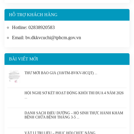
HỖ TRỢ KHÁCH HÀNG
Hotline: 02838920583
Email: bv.dkkvcuchi@tphcm.gov.vn
BÀI VIẾT MỚI
THƯ MỜI BÁO GIÁ (318/TM-BVKV-HCQT)
HỘI NGHỊ SƠ KẾT HOẠT ĐỘNG KHỐI THI ĐUA 4 NĂM 2026
DANH SÁCH ĐIỀU DƯỠNG – HỘ SINH THỰC HÀNH KHÁM
BỆNH CHỮA BỆNH THÁNG 3-5
VẬT LÍ TRỊ LIỆU – PHỤC HỒI CHỨC NĂNG