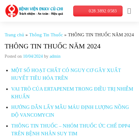
Skip
028.3892.0583
to
content
Trang chủ
»
Thông Tin Thuốc
»
THÔNG TIN THUỐC NĂM 2024
THÔNG TIN THUỐC NĂM 2024
Posted on
10/04/2024
by
admin
MỘT SỐ HOẠT CHẤT CÓ NGUY CƠ GÂY XUẤT
HUYẾT TIÊU HÓA TRÊN
VAI TRÒ CỦA ERTAPENEM TRONG ĐIỀU TRỊ NHIỄM
KHUẨN
HƯỚNG DẪN LẤY MẪU MÁU ĐỊNH LƯỢNG NỒNG
ĐỘ VANCOMYCIN
THÔNG TIN THUỐC – NHÓM THUỐC ỨC CHẾ DPP4
TRÊN BỆNH NHÂN SUY TIM