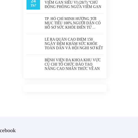
24
VIÊM GAN SIÊU VI (28/7) “CHỦ
Th7
ĐỘNG PHÒNG NGỪA VIÊM GAN
SIÊU VI – BẢO VỆ LÁ GAN, BẢO
VỆ SỨC KHỎE”
TP. HỒ CHÍ MINH HƯỚNG TỚI
MỤC TIÊU 100% NGƯỜI DÂN CÓ
HỒ SƠ SỨC KHỎE ĐIỆN TỬ
LỄ RA QUÂN CAO ĐIỂM 150
NGÀY ĐÊM KHÁM SỨC KHỎE
TOÀN DÂN VÀ HỘI NGHỊ SƠ KẾT
HOẠT ĐỘNG 6 THÁNG ĐẦU NĂM
2026 CỦA NGÀNH Y TẾ THÀNH
BỆNH VIỆN ĐA KHOA KHU VỰC
PHỐ HỒ CHÍ MINH
CỦ CHI TỔ CHỨC ĐÀO TẠO
NÂNG CAO NHẬN THỨC VỀ AN
TOÀN THÔNG TIN NĂM 2026
cebook