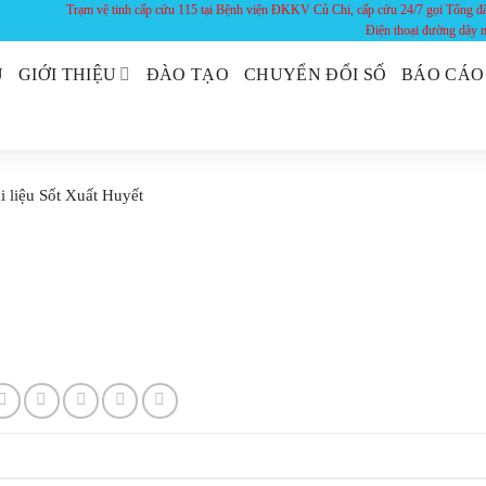
Trạm vệ tinh cấp cứu 115 tại Bệnh viện ĐKKV Củ Chi, cấp cứu 24/7 gọi Tổng đ
Điện thoại đường dây
Ủ
GIỚI THIỆU
ĐÀO TẠO
CHUYỂN ĐỔI SỐ
BÁO CÁO
i liệu Sốt Xuất Huyết