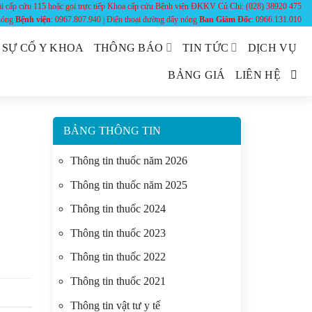
ài cấp cứu 115 hoặc gọi trực tiếp Khoa cấp cứu Bệnh viện ĐKKV Củ Chi: (028) 38920 475
 nóng
Bệnh viện
: 0967.807.940 | Điện thoại đường dây nóng
Ban Giám Đốc
: 0966.131.010
 SỰ CỐ Y KHOA
THÔNG BÁO
TIN TỨC
DỊCH VỤ
BẢNG GIÁ
LIÊN HỆ
BẢNG THÔNG TIN
Thông tin thuốc năm 2026
Thông tin thuốc năm 2025
Thông tin thuốc 2024
Thông tin thuốc 2023
Thông tin thuốc 2022
Thông tin thuốc 2021
Thông tin vật tư y tế