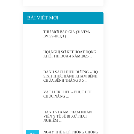
BÀI VIẾT MỚI
THƯ MỜI BÁO GIÁ (318/TM-
BVKV-HCQT)
HỘI NGHỊ SƠ KẾT HOẠT ĐỘNG
KHỐI THI ĐUA 4 NĂM 2026
DANH SÁCH ĐIỀU DƯỠNG – HỘ
SINH THỰC HÀNH KHÁM BỆNH
CHỮA BỆNH THÁNG 3-5
VẬT LÍ TRỊ LIỆU – PHỤC HỒI
CHỨC NĂNG
HÀNH VI XÂM PHẠM NHÂN
VIÊN Y TẾ SẼ BỊ XỬ PHẠT
NGHIÊM
NGÀY THẾ GIỚI PHÒNG CHỐNG