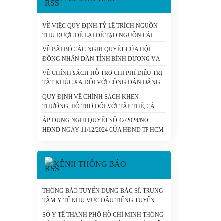
VỀ VIỆC QUY ĐỊNH TỶ LỆ TRÍCH NGUỒN
THU ĐƯỢC ĐỂ LẠI ĐỂ TẠO NGUỒN CẢI
CÁCH TIỀN LƯƠNG ĐỐI VỚI CÁC ĐƠN VỊ
VỀ BÃI BỎ CÁC NGHỊ QUYẾT CỦA HỘI
SỰ NGHIỆP Y TẾ CÔNG LẬP CÓ SỐ THU
ĐỒNG NHÂN DÂN TỈNH BÌNH DƯƠNG VÀ
LỚN DO THÀNH PHỐ HỒ CHÍ MINH QUẢN
TỈNH BÀ RỊA - VŨNG TÀU VỀ LĨNH VỰC Y
LÝ (CHUNG) - SỞ Y TẾ TP. HỒ CHÍ MINH
VỀ CHÍNH SÁCH HỖ TRỢ CHI PHÍ ĐIỀU TRỊ
TẾ - SỞ Y TẾ TP. HỒ CHÍ MINH
TẬT KHÚC XẠ ĐỐI VỚI CÔNG DÂN ĐĂNG
KÝ THỰC HIỆN NGHĨA VỤ QUÂN SỰ,
QUY ĐỊNH VỀ CHÍNH SÁCH KHEN
NGHĨA VỤ THAM GIA CÔNG AN NHÂN DÂN
THƯỞNG, HỖ TRỢ ĐỐI VỚI TẬP THỂ, CÁ
- SỞ Y TẾ TP. HỒ CHÍ MINH
NHÂN THỰC HIỆN TỐT CÔNG TÁC DÂN SỐ
ÁP DỤNG NGHỊ QUYẾT SỐ 42/2024/NQ-
TRÊN ĐỊA BÀN THÀNH PHỐ HỒ CHÍ MINH. -
HĐND NGÀY 11/12/2024 CỦA HĐND TP.HCM
SỞ Y TẾ TP. HỒ CHÍ MINH
VỀ HỖ TRỢ CHI PHÍ MUA THẺ BẢO HIỂM Y
TẾ VÀ CHI PHÍ CÙNG CHI TRẢ THUỐC
KHÁNG VI RÚT HIV CHO NGƯỜI NHIỄM
KÊNH THÔNG BÁO
HIV/AIDS TRÊN ĐỊA BÀN THÀNH PHỐ HỒ
CHÍ MINH. - SỞ Y TẾ TP. HỒ CHÍ MINH
THÔNG BÁO TUYỂN DỤNG BÁC SĨ: TRUNG
TÂM Y TẾ KHU VỰC DẦU TIẾNG TUYỂN
DỤNG - SỞ Y TẾ TP. HỒ CHÍ MINH
SỞ Y TẾ THÀNH PHỐ HỒ CHÍ MINH THÔNG