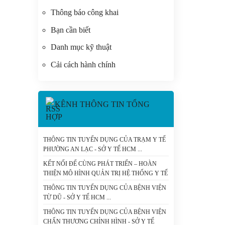
Thông báo công khai
Bạn cần biết
Danh mục kỹ thuật
Cải cách hành chính
KÊNH THÔNG TIN TỔNG
HỢP
THÔNG TIN TUYỂN DỤNG CỦA TRẠM Y TẾ
PHƯỜNG AN LẠC - SỞ Y TẾ HCM
KẾT NỐI ĐỂ CÙNG PHÁT TRIỂN – HOÀN
THIỆN MÔ HÌNH QUẢN TRỊ HỆ THỐNG Y TẾ
TP.HCM - SỞ Y TẾ HCM
THÔNG TIN TUYỂN DỤNG CỦA BỆNH VIỆN
TỪ DŨ - SỞ Y TẾ HCM
THÔNG TIN TUYỂN DỤNG CỦA BỆNH VIỆN
CHẤN THƯƠNG CHỈNH HÌNH - SỞ Y TẾ