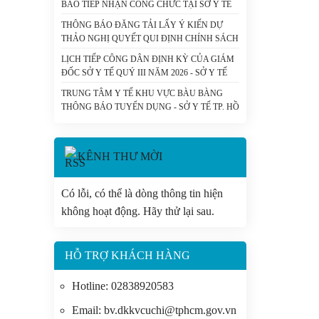
BÁO TIẾP NHẬN CÔNG CHỨC TẠI SỞ Y TẾ
THÀNH PHỐ HỒ CHÍ MINH - SỞ Y TẾ TP. HỒ
THÔNG BÁO ĐĂNG TẢI LẤY Ý KIẾN DỰ
CHÍ MINH
THẢO NGHỊ QUYẾT QUI ĐỊNH CHÍNH SÁCH
HỖ TRỢ CHI PHÍ KHÁM BỆNH, CHỮA BỆNH
LỊCH TIẾP CÔNG DÂN ĐỊNH KỲ CỦA GIÁM
CHO NGƯỜI BỆNH CHẠY THẬN NHÂN TẠO
ĐỐC SỞ Y TẾ QUÝ III NĂM 2026 - SỞ Y TẾ
VÀ DỰ THẢO NGHỊ QUYẾT CỦA HỘI ĐỒNG
TP. HỒ CHÍ MINH
NHÂN DÂN THÀNH PHỐ QUY ĐỊNH MỨC
TRUNG TÂM Y TẾ KHU VỰC BÀU BÀNG
HỖ TRỢ ĐÓNG BẢO HIỂM Y TẾ CHO NGƯỜI
THÔNG BÁO TUYỂN DỤNG - SỞ Y TẾ TP. HỒ
CAO TUỔI, HỌC SINH TRÊN ĐỊA BÀN
CHÍ MINH
THÀNH PHỐ HỒ CHÍ MINH. - SỞ Y TẾ TP. HỒ
CHÍ MINH
KÊNH THƯ MỜI
Có lỗi, có thể là dòng thông tin hiện
không hoạt động. Hãy thử lại sau.
HỖ TRỢ KHÁCH HÀNG
Hotline: 02838920583
Email: bv.dkkvcuchi@tphcm.gov.vn