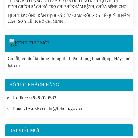
THÔNG BÁO ĐĂNG TẢI LẤY Ý KIẾN DỰ THẢO NGHỊ QUYẾT QUI
ĐỊNH CHÍNH SÁCH HỖ TRỢ CHI PHÍ KHÁM BỆNH, CHỮA BỆNH CHO
NGƯỜI BỆNH CHẠY THẬN NHÂN TẠO VÀ DỰ THẢO NGHỊ QUYẾT
LỊCH TIẾP CÔNG DÂN ĐỊNH KỲ CỦA GIÁM ĐỐC SỞ Y TẾ QUÝ III NĂM
CỦA HỘI ĐỒNG NHÂN DÂN THÀNH PHỐ QUY ĐỊNH MỨC HỖ TRỢ
2026 - SỞ Y TẾ TP. HỒ CHÍ MINH
ĐÓNG BẢO HIỂM Y TẾ CHO NGƯỜI CAO TUỔI, HỌC SINH TRÊN ĐỊA
BÀN THÀNH PHỐ HỒ CHÍ MINH. - SỞ Y TẾ TP. HỒ CHÍ MINH
KÊNH THƯ MỜI
Có lỗi, có thể là dòng thông tin hiện không hoạt động. Hãy thử
lại sau.
HỖ TRỢ KHÁCH HÀNG
Hotline: 02838920583
Email: bv.dkkvcuchi@tphcm.gov.vn
BÀI VIẾT MỚI