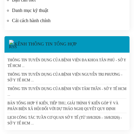
Danh mục kỹ thuật
Cải cách hành chính
KÊNH THÔNG TIN TỔNG HỢP
THÔNG TIN TUYỂN DỤNG CỦA BỆNH VIỆN ĐA KHOA TÂN PHÚ - SỞ Y
TẾ HCM
THÔNG TIN TUYỂN DỤNG CỦA BỆNH VIỆN NGUYỄN TRI PHƯƠNG -
SỞ Y TẾ HCM
THÔNG TIN TUYỂN DỤNG CỦA BỆNH VIỆN TÂM THẦN - SỞ Y TẾ HCM
BẢN TỔNG HỢP Ý KIẾN, TIẾP THU, GIẢI TRÌNH Ý KIẾN GÓP Ý VÀ
PHẢN BIỆN XÃ HỘI ĐỐI VỚI DỰ THẢO NGHỊ QUYẾT QUY ĐỊNH
CHÍNH SÁCH ĐẶC THÙ HỖ TRỢ ĐÀO TẠO BÁC SĨ NỘI TRÚ ĐÁP ỨNG
LỊCH CÔNG TÁC TUẦN CƠ QUAN SỞ Y TẾ (TỪ 10/8/2026 – 16/8/2026) -
NHU CẦU PHÁT TRIỂN CHUYÊN SÂU CỦA NGÀNH Y TẾ THÀNH PHỐ
SỞ Y TẾ HCM
HỒ CHÍ MINH - SỞ Y TẾ TP. HỒ CHÍ MINH