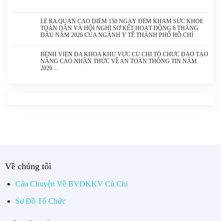
LỄ RA QUÂN CAO ĐIỂM 150 NGÀY ĐÊM KHÁM SỨC KHỎE
TOÀN DÂN VÀ HỘI NGHỊ SƠ KẾT HOẠT ĐỘNG 6 THÁNG
ĐẦU NĂM 2026 CỦA NGÀNH Y TẾ THÀNH PHỐ HỒ CHÍ
MINH
BỆNH VIỆN ĐA KHOA KHU VỰC CỦ CHI TỔ CHỨC ĐÀO TẠO
NÂNG CAO NHẬN THỨC VỀ AN TOÀN THÔNG TIN NĂM
2026
Về chúng tôi
Câu Chuyện Về BVĐKKV Củ Chi
Sơ Đồ Tổ Chức