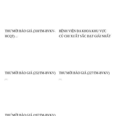
THƯ MỜI BÁO GIÁ (318/TM-BVKV-
BỆNH VIỆN ĐA KHOA KHU VỰC
HCQT)
CỦ CHI XUẤT SẮC ĐẠT GIẢI NHẤT
HỘI THI “THẦY THUỐC GIỎI
CHUYÊN MÔN, VỮNG BẢO HIỂM Y
TẾ” LẦN THỨ 2 NĂM 2026
THƯ MỜI BÁO GIÁ (232/TM-BVKV)
THƯ MỜI BÁO GIÁ (227/TM-BVKV)
THƯ MỜI BÁO GIÁ (197/TM-BVKV)