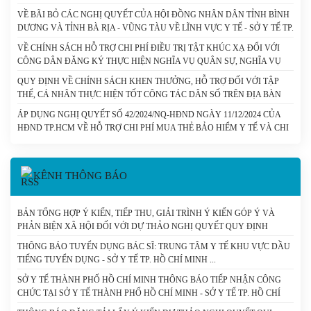
TẾ CÔNG LẬP CÓ SỐ THU LỚN DO THÀNH PHỐ HỒ CHÍ MINH QUẢN
VỀ BÃI BỎ CÁC NGHỊ QUYẾT CỦA HỘI ĐỒNG NHÂN DÂN TỈNH BÌNH
LÝ (CHUNG) - SỞ Y TẾ TP. HỒ CHÍ MINH
DƯƠNG VÀ TỈNH BÀ RỊA - VŨNG TÀU VỀ LĨNH VỰC Y TẾ - SỞ Y TẾ TP.
HỒ CHÍ MINH
VỀ CHÍNH SÁCH HỖ TRỢ CHI PHÍ ĐIỀU TRỊ TẬT KHÚC XẠ ĐỐI VỚI
CÔNG DÂN ĐĂNG KÝ THỰC HIỆN NGHĨA VỤ QUÂN SỰ, NGHĨA VỤ
THAM GIA CÔNG AN NHÂN DÂN - SỞ Y TẾ TP. HỒ CHÍ MINH
QUY ĐỊNH VỀ CHÍNH SÁCH KHEN THƯỞNG, HỖ TRỢ ĐỐI VỚI TẬP
THỂ, CÁ NHÂN THỰC HIỆN TỐT CÔNG TÁC DÂN SỐ TRÊN ĐỊA BÀN
THÀNH PHỐ HỒ CHÍ MINH. - SỞ Y TẾ TP. HỒ CHÍ MINH
ÁP DỤNG NGHỊ QUYẾT SỐ 42/2024/NQ-HĐND NGÀY 11/12/2024 CỦA
HĐND TP.HCM VỀ HỖ TRỢ CHI PHÍ MUA THẺ BẢO HIỂM Y TẾ VÀ CHI
PHÍ CÙNG CHI TRẢ THUỐC KHÁNG VI RÚT HIV CHO NGƯỜI NHIỄM
HIV/AIDS TRÊN ĐỊA BÀN THÀNH PHỐ HỒ CHÍ MINH. - SỞ Y TẾ TP. HỒ
CHÍ MINH
KÊNH THÔNG BÁO
BẢN TỔNG HỢP Ý KIẾN, TIẾP THU, GIẢI TRÌNH Ý KIẾN GÓP Ý VÀ
PHẢN BIỆN XÃ HỘI ĐỐI VỚI DỰ THẢO NGHỊ QUYẾT QUY ĐỊNH
CHÍNH SÁCH ĐẶC THÙ HỖ TRỢ ĐÀO TẠO BÁC SĨ NỘI TRÚ ĐÁP ỨNG
THÔNG BÁO TUYỂN DỤNG BÁC SĨ: TRUNG TÂM Y TẾ KHU VỰC DẦU
NHU CẦU PHÁT TRIỂN CHUYÊN SÂU CỦA NGÀNH Y TẾ THÀNH PHỐ
TIẾNG TUYỂN DỤNG - SỞ Y TẾ TP. HỒ CHÍ MINH
HỒ CHÍ MINH - SỞ Y TẾ TP. HỒ CHÍ MINH
SỞ Y TẾ THÀNH PHỐ HỒ CHÍ MINH THÔNG BÁO TIẾP NHẬN CÔNG
CHỨC TẠI SỞ Y TẾ THÀNH PHỐ HỒ CHÍ MINH - SỞ Y TẾ TP. HỒ CHÍ
MINH