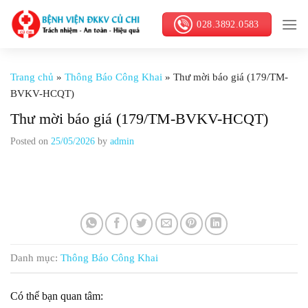
Skip
028.3892.0583
to
content
Trang chủ
»
Thông Báo Công Khai
»
Thư mời báo giá (179/TM-
BVKV-HCQT)
Thư mời báo giá (179/TM-BVKV-HCQT)
Posted on
25/05/2026
by
admin
Danh mục:
Thông Báo Công Khai
Có thể bạn quan tâm: