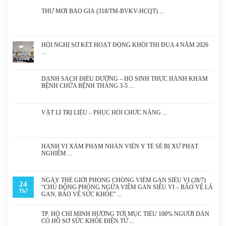
THƯ MỜI BÁO GIÁ (318/TM-BVKV-HCQT)
HỘI NGHỊ SƠ KẾT HOẠT ĐỘNG KHỐI THI ĐUA 4 NĂM 2026
DANH SÁCH ĐIỀU DƯỠNG – HỘ SINH THỰC HÀNH KHÁM
BỆNH CHỮA BỆNH THÁNG 3-5
VẬT LÍ TRỊ LIỆU – PHỤC HỒI CHỨC NĂNG
HÀNH VI XÂM PHẠM NHÂN VIÊN Y TẾ SẼ BỊ XỬ PHẠT
NGHIÊM
NGÀY THẾ GIỚI PHÒNG CHỐNG VIÊM GAN SIÊU VI (28/7)
24
“CHỦ ĐỘNG PHÒNG NGỪA VIÊM GAN SIÊU VI – BẢO VỆ LÁ
Th7
GAN, BẢO VỆ SỨC KHỎE”
TP. HỒ CHÍ MINH HƯỚNG TỚI MỤC TIÊU 100% NGƯỜI DÂN
CÓ HỒ SƠ SỨC KHỎE ĐIỆN TỬ