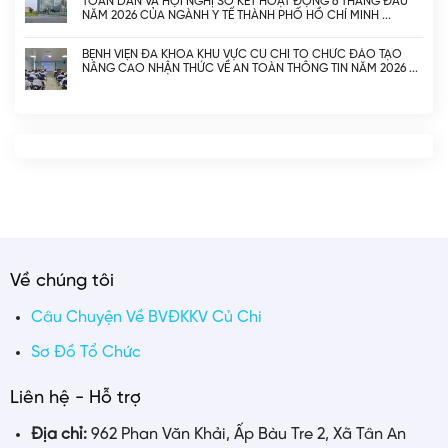
TOÀN DÂN VÀ HỘI NGHỊ SƠ KẾT HOẠT ĐỘNG 6 THÁNG ĐẦU
NĂM 2026 CỦA NGÀNH Y TẾ THÀNH PHỐ HỒ CHÍ MINH
BỆNH VIỆN ĐA KHOA KHU VỰC CỦ CHI TỔ CHỨC ĐÀO TẠO
NÂNG CAO NHẬN THỨC VỀ AN TOÀN THÔNG TIN NĂM 2026
Về chúng tôi
Câu Chuyện Về BVĐKKV Củ Chi
Sơ Đồ Tổ Chức
Liên hệ - Hỗ trợ
Địa chỉ:
962 Phan Văn Khải, Ấp Bàu Tre 2, Xã Tân An