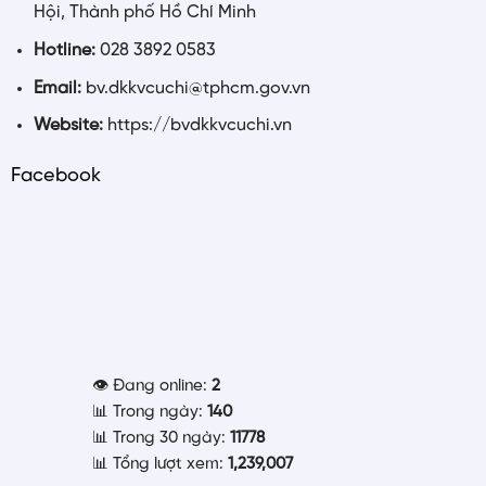
Hội, Thành phố Hồ Chí Minh
Hotline:
028 3892 0583
Email:
bv.dkkvcuchi@tphcm.gov.vn
Website:
https://bvdkkvcuchi.vn
Facebook
👁️ Đang online:
2
📊 Trong ngày:
140
📊 Trong 30 ngày:
11778
📊 Tổng lượt xem:
1,239,007