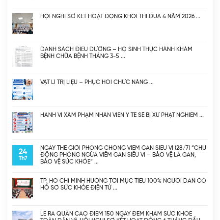
HỘI NGHỊ SƠ KẾT HOẠT ĐỘNG KHỐI THI ĐUA 4 NĂM 2026
DANH SÁCH ĐIỀU DƯỠNG – HỘ SINH THỰC HÀNH KHÁM
BỆNH CHỮA BỆNH THÁNG 3-5
VẬT LÍ TRỊ LIỆU – PHỤC HỒI CHỨC NĂNG
HÀNH VI XÂM PHẠM NHÂN VIÊN Y TẾ SẼ BỊ XỬ PHẠT NGHIÊM
NGÀY THẾ GIỚI PHÒNG CHỐNG VIÊM GAN SIÊU VI (28/7) “CHỦ
24
ĐỘNG PHÒNG NGỪA VIÊM GAN SIÊU VI – BẢO VỆ LÁ GAN,
Th7
BẢO VỆ SỨC KHỎE”
TP. HỒ CHÍ MINH HƯỚNG TỚI MỤC TIÊU 100% NGƯỜI DÂN CÓ
HỒ SƠ SỨC KHỎE ĐIỆN TỬ
LỄ RA QUÂN CAO ĐIỂM 150 NGÀY ĐÊM KHÁM SỨC KHỎE