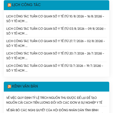
LỊCH CÔNG TÁC
LỊCH CÔNG TÁC TUẦN CƠ QUAN SỞ Y TẾ (TỪ 10/8/2026 – 16/8/2026) -
SỞ Y TẾ HCM
LỊCH CÔNG TÁC TUẦN CƠ QUAN SỞ Y TẾ (TỪ 03/8/2026 – 09/8/2026) -
SỞ Y TẾ HCM
LỊCH CÔNG TÁC TUẦN CƠ QUAN SỞ Y TẾ (TỪ 27/7/2026 – 02/8/2026) -
SỞ Y TẾ HCM
LỊCH CÔNG TÁC TUẦN CƠ QUAN SỞ Y TẾ (TỪ 20/7/2026 - 26/7/2026) -
SỞ Y TẾ HCM
LỊCH CÔNG TÁC TUẦN CƠ QUAN SỞ Y TẾ (TỪ 13/7/2026 – 19/7/2026) -
SỞ Y TẾ HCM
KÊNH VĂN BẢN
VỀ VIỆC QUY ĐỊNH TỶ LỆ TRÍCH NGUỒN THU ĐƯỢC ĐỂ LẠI ĐỂ TẠO
NGUỒN CẢI CÁCH TIỀN LƯƠNG ĐỐI VỚI CÁC ĐƠN VỊ SỰ NGHIỆP Y TẾ
CÔNG LẬP CÓ SỐ THU LỚN DO THÀNH PHỐ HỒ CHÍ MINH QUẢN LÝ
VỀ BÃI BỎ CÁC NGHỊ QUYẾT CỦA HỘI ĐỒNG NHÂN DÂN TỈNH BÌNH
(CHUNG) - SỞ Y TẾ TP. HỒ CHÍ MINH