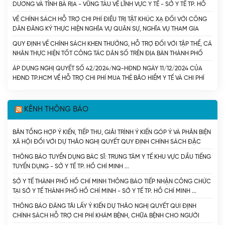
DƯƠNG VÀ TỈNH BÀ RỊA - VŨNG TÀU VỀ LĨNH VỰC Y TẾ - SỞ Y TẾ TP. HỒ
CHÍ MINH
VỀ CHÍNH SÁCH HỖ TRỢ CHI PHÍ ĐIỀU TRỊ TẬT KHÚC XẠ ĐỐI VỚI CÔNG
DÂN ĐĂNG KÝ THỰC HIỆN NGHĨA VỤ QUÂN SỰ, NGHĨA VỤ THAM GIA
CÔNG AN NHÂN DÂN - SỞ Y TẾ TP. HỒ CHÍ MINH
QUY ĐỊNH VỀ CHÍNH SÁCH KHEN THƯỞNG, HỖ TRỢ ĐỐI VỚI TẬP THỂ, CÁ
NHÂN THỰC HIỆN TỐT CÔNG TÁC DÂN SỐ TRÊN ĐỊA BÀN THÀNH PHỐ
HỒ CHÍ MINH. - SỞ Y TẾ TP. HỒ CHÍ MINH
ÁP DỤNG NGHỊ QUYẾT SỐ 42/2024/NQ-HĐND NGÀY 11/12/2024 CỦA
HĐND TP.HCM VỀ HỖ TRỢ CHI PHÍ MUA THẺ BẢO HIỂM Y TẾ VÀ CHI PHÍ
CÙNG CHI TRẢ THUỐC KHÁNG VI RÚT HIV CHO NGƯỜI NHIỄM HIV/AIDS
TRÊN ĐỊA BÀN THÀNH PHỐ HỒ CHÍ MINH. - SỞ Y TẾ TP. HỒ CHÍ MINH
KÊNH THÔNG BÁO
BẢN TỔNG HỢP Ý KIẾN, TIẾP THU, GIẢI TRÌNH Ý KIẾN GÓP Ý VÀ PHẢN BIỆN
XÃ HỘI ĐỐI VỚI DỰ THẢO NGHỊ QUYẾT QUY ĐỊNH CHÍNH SÁCH ĐẶC
THÙ HỖ TRỢ ĐÀO TẠO BÁC SĨ NỘI TRÚ ĐÁP ỨNG NHU CẦU PHÁT TRIỂN
THÔNG BÁO TUYỂN DỤNG BÁC SĨ: TRUNG TÂM Y TẾ KHU VỰC DẦU TIẾNG
CHUYÊN SÂU CỦA NGÀNH Y TẾ THÀNH PHỐ HỒ CHÍ MINH - SỞ Y TẾ TP.
TUYỂN DỤNG - SỞ Y TẾ TP. HỒ CHÍ MINH
HỒ CHÍ MINH
SỞ Y TẾ THÀNH PHỐ HỒ CHÍ MINH THÔNG BÁO TIẾP NHẬN CÔNG CHỨC
TẠI SỞ Y TẾ THÀNH PHỐ HỒ CHÍ MINH - SỞ Y TẾ TP. HỒ CHÍ MINH
THÔNG BÁO ĐĂNG TẢI LẤY Ý KIẾN DỰ THẢO NGHỊ QUYẾT QUI ĐỊNH
CHÍNH SÁCH HỖ TRỢ CHI PHÍ KHÁM BỆNH, CHỮA BỆNH CHO NGƯỜI