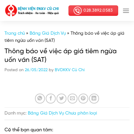
Skip
028.3892.0583
to
content
Trang chủ
»
Bảng Giá Dịch Vụ
»
Thông báo về việc áp giá
tiêm ngừa uốn ván (SAT)
Thông báo về việc áp giá tiêm ngừa
uốn ván (SAT)
Posted on
26/05/2022
by
BVDKKV Củ Chi
Danh mục:
Bảng Giá Dịch Vụ
Chưa phân loại
Có thể bạn quan tâm: