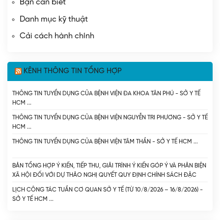
Bạn cần biết
Danh mục kỹ thuật
Cải cách hành chính
KÊNH THÔNG TIN TỔNG HỢP
THÔNG TIN TUYỂN DỤNG CỦA BỆNH VIỆN ĐA KHOA TÂN PHÚ - SỞ Y TẾ
HCM
THÔNG TIN TUYỂN DỤNG CỦA BỆNH VIỆN NGUYỄN TRI PHƯƠNG - SỞ Y TẾ
HCM
THÔNG TIN TUYỂN DỤNG CỦA BỆNH VIỆN TÂM THẦN - SỞ Y TẾ HCM
BẢN TỔNG HỢP Ý KIẾN, TIẾP THU, GIẢI TRÌNH Ý KIẾN GÓP Ý VÀ PHẢN BIỆN
XÃ HỘI ĐỐI VỚI DỰ THẢO NGHỊ QUYẾT QUY ĐỊNH CHÍNH SÁCH ĐẶC
THÙ HỖ TRỢ ĐÀO TẠO BÁC SĨ NỘI TRÚ ĐÁP ỨNG NHU CẦU PHÁT TRIỂN
LỊCH CÔNG TÁC TUẦN CƠ QUAN SỞ Y TẾ (TỪ 10/8/2026 – 16/8/2026) -
CHUYÊN SÂU CỦA NGÀNH Y TẾ THÀNH PHỐ HỒ CHÍ MINH - SỞ Y TẾ TP.
SỞ Y TẾ HCM
HỒ CHÍ MINH