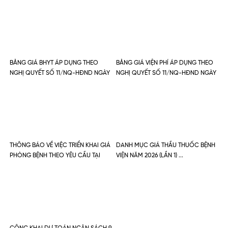
BẢNG GIÁ BHYT ÁP DỤNG THEO
BẢNG GIÁ VIỆN PHÍ ÁP DỤNG THEO
NGHỊ QUYẾT SỐ 11/NQ-HĐND NGÀY
NGHỊ QUYẾT SỐ 11/NQ-HĐND NGÀY
06/02/2026
06/02/2026
THÔNG BÁO VỀ VIỆC TRIỂN KHAI GIÁ
DANH MỤC GIÁ THẦU THUỐC BỆNH
PHÒNG BỆNH THEO YÊU CẦU TẠI
VIỆN NĂM 2026 (LẦN 1)
BỆNH VIỆN ĐA KHOA KHU VỰC CỦ
CHI