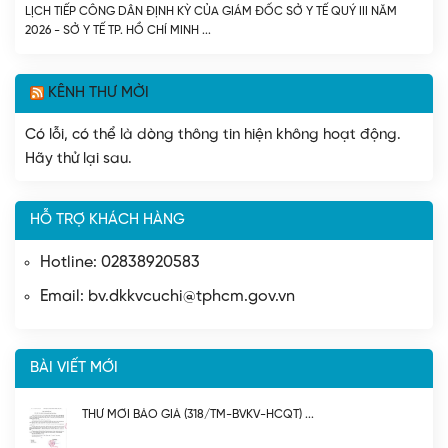
BỆNH CHẠY THẬN NHÂN TẠO VÀ DỰ THẢO NGHỊ QUYẾT CỦA HỘI ĐỒNG
LỊCH TIẾP CÔNG DÂN ĐỊNH KỲ CỦA GIÁM ĐỐC SỞ Y TẾ QUÝ III NĂM
NHÂN DÂN THÀNH PHỐ QUY ĐỊNH MỨC HỖ TRỢ ĐÓNG BẢO HIỂM Y TẾ
2026 - SỞ Y TẾ TP. HỒ CHÍ MINH
CHO NGƯỜI CAO TUỔI, HỌC SINH TRÊN ĐỊA BÀN THÀNH PHỐ HỒ CHÍ
MINH. - SỞ Y TẾ TP. HỒ CHÍ MINH
KÊNH THƯ MỜI
Có lỗi, có thể là dòng thông tin hiện không hoạt động.
Hãy thử lại sau.
HỖ TRỢ KHÁCH HÀNG
Hotline: 02838920583
Email: bv.dkkvcuchi@tphcm.gov.vn
BÀI VIẾT MỚI
THƯ MỜI BÁO GIÁ (318/TM-BVKV-HCQT)