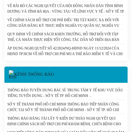
TẾ CÔNG LẬP CÓ SỐ THU LỚN DO THÀNH PHỐ HỒ CHÍ MINH QUẢN
VỀ BÃI BỎ CÁC NGHỊ QUYẾT CỦA HỘI ĐỒNG NHÂN DÂN TỈNH BÌNH
LÝ (CHUNG) - SỞ Y TẾ TP. HỒ CHÍ MINH
DƯƠNG VÀ TỈNH BÀ RỊA - VŨNG TÀU VỀ LĨNH VỰC Y TẾ - SỞ Y TẾ TP.
HỒ CHÍ MINH
VỀ CHÍNH SÁCH HỖ TRỢ CHI PHÍ ĐIỀU TRỊ TẬT KHÚC XẠ ĐỐI VỚI
CÔNG DÂN ĐĂNG KÝ THỰC HIỆN NGHĨA VỤ QUÂN SỰ, NGHĨA VỤ
THAM GIA CÔNG AN NHÂN DÂN - SỞ Y TẾ TP. HỒ CHÍ MINH
QUY ĐỊNH VỀ CHÍNH SÁCH KHEN THƯỞNG, HỖ TRỢ ĐỐI VỚI TẬP
THỂ, CÁ NHÂN THỰC HIỆN TỐT CÔNG TÁC DÂN SỐ TRÊN ĐỊA BÀN
THÀNH PHỐ HỒ CHÍ MINH. - SỞ Y TẾ TP. HỒ CHÍ MINH
ÁP DỤNG NGHỊ QUYẾT SỐ 42/2024/NQ-HĐND NGÀY 11/12/2024 CỦA
HĐND TP.HCM VỀ HỖ TRỢ CHI PHÍ MUA THẺ BẢO HIỂM Y TẾ VÀ CHI
PHÍ CÙNG CHI TRẢ THUỐC KHÁNG VI RÚT HIV CHO NGƯỜI NHIỄM
HIV/AIDS TRÊN ĐỊA BÀN THÀNH PHỐ HỒ CHÍ MINH. - SỞ Y TẾ TP. HỒ
CHÍ MINH
KÊNH THÔNG BÁO
THÔNG BÁO TUYỂN DỤNG BÁC SĨ: TRUNG TÂM Y TẾ KHU VỰC DẦU
TIẾNG TUYỂN DỤNG - SỞ Y TẾ TP. HỒ CHÍ MINH
SỞ Y TẾ THÀNH PHỐ HỒ CHÍ MINH THÔNG BÁO TIẾP NHẬN CÔNG
CHỨC TẠI SỞ Y TẾ THÀNH PHỐ HỒ CHÍ MINH - SỞ Y TẾ TP. HỒ CHÍ
MINH
THÔNG BÁO ĐĂNG TẢI LẤY Ý KIẾN DỰ THẢO NGHỊ QUYẾT QUI
ĐỊNH CHÍNH SÁCH HỖ TRỢ CHI PHÍ KHÁM BỆNH, CHỮA BỆNH CHO
NGƯỜI BỆNH CHẠY THẬN NHÂN TẠO VÀ DỰ THẢO NGHỊ QUYẾT