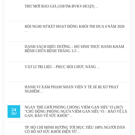
THƯ MỜI BÁO GIÁ (318/TM-BVKV-HCQT)
HỘI NGHỊ SƠ KẾT HOẠT ĐỘNG KHỐI THI ĐUA 4 NĂM 2026
DANH SÁCH ĐIỀU DƯỠNG – HỘ SINH THỰC HÀNH KHÁM
BỆNH CHỮA BỆNH THÁNG 3-5
VẬT LÍ TRỊ LIỆU – PHỤC HỒI CHỨC NĂNG
HÀNH VI XÂM PHẠM NHÂN VIÊN Y TẾ SẼ BỊ XỬ PHẠT
NGHIÊM
NGÀY THẾ GIỚI PHÒNG CHỐNG VIÊM GAN SIÊU VI (28/7)
24
“CHỦ ĐỘNG PHÒNG NGỪA VIÊM GAN SIÊU VI – BẢO VỆ LÁ
Th7
GAN, BẢO VỆ SỨC KHỎE”
TP. HỒ CHÍ MINH HƯỚNG TỚI MỤC TIÊU 100% NGƯỜI DÂN
CÓ HỒ SƠ SỨC KHỎE ĐIỆN TỬ