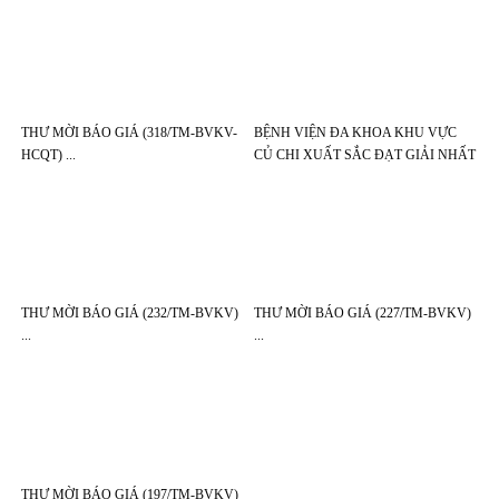
THƯ MỜI BÁO GIÁ (318/TM-BVKV-
BỆNH VIỆN ĐA KHOA KHU VỰC
HCQT)
CỦ CHI XUẤT SẮC ĐẠT GIẢI NHẤT
HỘI THI “THẦY THUỐC GIỎI
CHUYÊN MÔN, VỮNG BẢO HIỂM Y
TẾ” LẦN THỨ 2 NĂM 2026
THƯ MỜI BÁO GIÁ (232/TM-BVKV)
THƯ MỜI BÁO GIÁ (227/TM-BVKV)
THƯ MỜI BÁO GIÁ (197/TM-BVKV)