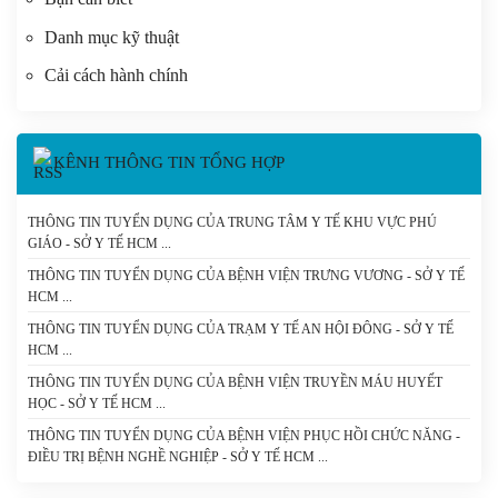
Danh mục kỹ thuật
Cải cách hành chính
KÊNH THÔNG TIN TỔNG HỢP
THÔNG TIN TUYỂN DỤNG CỦA TRUNG TÂM Y TẾ KHU VỰC PHÚ
GIÁO - SỞ Y TẾ HCM
THÔNG TIN TUYỂN DỤNG CỦA BỆNH VIỆN TRƯNG VƯƠNG - SỞ Y TẾ
HCM
THÔNG TIN TUYỂN DỤNG CỦA TRẠM Y TẾ AN HỘI ĐÔNG - SỞ Y TẾ
HCM
THÔNG TIN TUYỂN DỤNG CỦA BỆNH VIỆN TRUYỀN MÁU HUYẾT
HỌC - SỞ Y TẾ HCM
THÔNG TIN TUYỂN DỤNG CỦA BỆNH VIỆN PHỤC HỒI CHỨC NĂNG -
ĐIỀU TRỊ BỆNH NGHỀ NGHIỆP - SỞ Y TẾ HCM