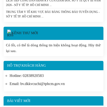
LỊCH TIẾP CÔNG DÂN ĐỊNH KỲ CỦA GIÁM ĐỐC SỞ Y TẾ QUÝ III NĂM
CỦA HỘI ĐỒNG NHÂN DÂN THÀNH PHỐ QUY ĐỊNH MỨC HỖ TRỢ
2026 - SỞ Y TẾ TP. HỒ CHÍ MINH
ĐÓNG BẢO HIỂM Y TẾ CHO NGƯỜI CAO TUỔI, HỌC SINH TRÊN ĐỊA
BÀN THÀNH PHỐ HỒ CHÍ MINH. - SỞ Y TẾ TP. HỒ CHÍ MINH
TRUNG TÂM Y TẾ KHU VỰC BÀU BÀNG THÔNG BÁO TUYỂN DỤNG -
SỞ Y TẾ TP. HỒ CHÍ MINH
KÊNH THƯ MỜI
Có lỗi, có thể là dòng thông tin hiện không hoạt động. Hãy thử
lại sau.
HỖ TRỢ KHÁCH HÀNG
Hotline: 02838920583
Email: bv.dkkvcuchi@tphcm.gov.vn
BÀI VIẾT MỚI