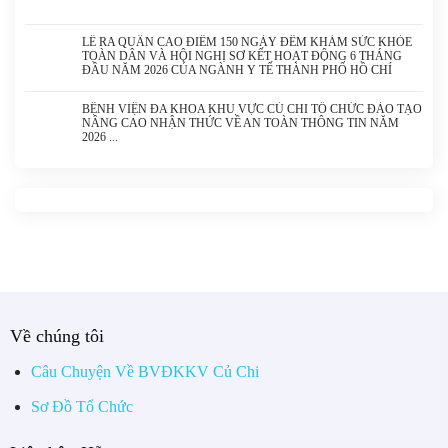
LỄ RA QUÂN CAO ĐIỂM 150 NGÀY ĐÊM KHÁM SỨC KHỎE
TOÀN DÂN VÀ HỘI NGHỊ SƠ KẾT HOẠT ĐỘNG 6 THÁNG
ĐẦU NĂM 2026 CỦA NGÀNH Y TẾ THÀNH PHỐ HỒ CHÍ
MINH
BỆNH VIỆN ĐA KHOA KHU VỰC CỦ CHI TỔ CHỨC ĐÀO TẠO
NÂNG CAO NHẬN THỨC VỀ AN TOÀN THÔNG TIN NĂM
2026
Về chúng tôi
Câu Chuyện Về BVĐKKV Củ Chi
Sơ Đồ Tổ Chức