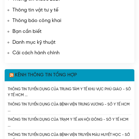
Thông tin vật tư y tế
Thông báo công khai
Bạn cần biết
Danh mục kỹ thuật
Cải cách hành chính
KÊNH THÔNG TIN TỔNG HỢP
THÔNG TIN TUYỂN DỤNG CỦA TRUNG TÂM Y TẾ KHU VỰC PHÚ GIÁO - SỞ
Y TẾ HCM
THÔNG TIN TUYỂN DỤNG CỦA BỆNH VIỆN TRƯNG VƯƠNG - SỞ Y TẾ HCM
THÔNG TIN TUYỂN DỤNG CỦA TRẠM Y TẾ AN HỘI ĐÔNG - SỞ Y TẾ HCM
THÔNG TIN TUYỂN DỤNG CỦA BỆNH VIỆN TRUYỀN MÁU HUYẾT HỌC - SỞ