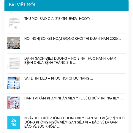
BÀI VIẾT MỚI
THƯ MỜI BÁO GIÁ (318/TM-BVKV-HCQT)
HỘI NGHỊ SƠ KẾT HOẠT ĐỘNG KHỐI THI ĐUA 4 NĂM 2026
DANH SÁCH ĐIỀU DƯỠNG – HỘ SINH THỰC HÀNH KHÁM
BỆNH CHỮA BỆNH THÁNG 3-5
VẬT LÍ TRỊ LIỆU – PHỤC HỒI CHỨC NĂNG
HÀNH VI XÂM PHẠM NHÂN VIÊN Y TẾ SẼ BỊ XỬ PHẠT NGHIÊM
NGÀY THẾ GIỚI PHÒNG CHỐNG VIÊM GAN SIÊU VI (28/7) “CHỦ
24
ĐỘNG PHÒNG NGỪA VIÊM GAN SIÊU VI – BẢO VỆ LÁ GAN,
Th7
BẢO VỆ SỨC KHỎE”