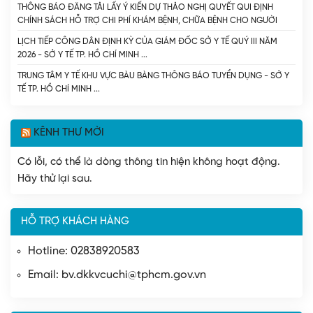
THÔNG BÁO ĐĂNG TẢI LẤY Ý KIẾN DỰ THẢO NGHỊ QUYẾT QUI ĐỊNH
CHÍNH SÁCH HỖ TRỢ CHI PHÍ KHÁM BỆNH, CHỮA BỆNH CHO NGƯỜI
BỆNH CHẠY THẬN NHÂN TẠO VÀ DỰ THẢO NGHỊ QUYẾT CỦA HỘI ĐỒNG
LỊCH TIẾP CÔNG DÂN ĐỊNH KỲ CỦA GIÁM ĐỐC SỞ Y TẾ QUÝ III NĂM
NHÂN DÂN THÀNH PHỐ QUY ĐỊNH MỨC HỖ TRỢ ĐÓNG BẢO HIỂM Y TẾ
2026 - SỞ Y TẾ TP. HỒ CHÍ MINH
CHO NGƯỜI CAO TUỔI, HỌC SINH TRÊN ĐỊA BÀN THÀNH PHỐ HỒ CHÍ
MINH. - SỞ Y TẾ TP. HỒ CHÍ MINH
TRUNG TÂM Y TẾ KHU VỰC BÀU BÀNG THÔNG BÁO TUYỂN DỤNG - SỞ Y
TẾ TP. HỒ CHÍ MINH
KÊNH THƯ MỜI
Có lỗi, có thể là dòng thông tin hiện không hoạt động.
Hãy thử lại sau.
HỖ TRỢ KHÁCH HÀNG
Hotline: 02838920583
Email: bv.dkkvcuchi@tphcm.gov.vn