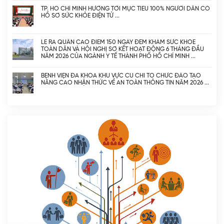
TP. HỒ CHÍ MINH HƯỚNG TỚI MỤC TIÊU 100% NGƯỜI DÂN CÓ
HỒ SƠ SỨC KHỎE ĐIỆN TỬ
LỄ RA QUÂN CAO ĐIỂM 150 NGÀY ĐÊM KHÁM SỨC KHỎE
TOÀN DÂN VÀ HỘI NGHỊ SƠ KẾT HOẠT ĐỘNG 6 THÁNG ĐẦU
NĂM 2026 CỦA NGÀNH Y TẾ THÀNH PHỐ HỒ CHÍ MINH
BỆNH VIỆN ĐA KHOA KHU VỰC CỦ CHI TỔ CHỨC ĐÀO TẠO
NÂNG CAO NHẬN THỨC VỀ AN TOÀN THÔNG TIN NĂM 2026