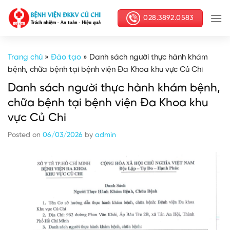
Skip
028.3892.0583
to
content
Trang chủ
»
Đào tạo
»
Danh sách người thực hành khám
bệnh, chữa bệnh tại bệnh viện Đa Khoa khu vực Củ Chi
Danh sách người thực hành khám bệnh,
chữa bệnh tại bệnh viện Đa Khoa khu
vực Củ Chi
Posted on
06/03/2026
by
admin