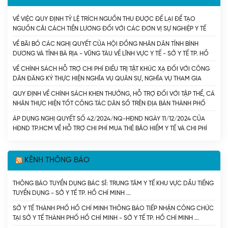
VỀ VIỆC QUY ĐỊNH TỶ LỆ TRÍCH NGUỒN THU ĐƯỢC ĐỂ LẠI ĐỂ TẠO
NGUỒN CẢI CÁCH TIỀN LƯƠNG ĐỐI VỚI CÁC ĐƠN VỊ SỰ NGHIỆP Y TẾ
CÔNG LẬP CÓ SỐ THU LỚN DO THÀNH PHỐ HỒ CHÍ MINH QUẢN LÝ
VỀ BÃI BỎ CÁC NGHỊ QUYẾT CỦA HỘI ĐỒNG NHÂN DÂN TỈNH BÌNH
(CHUNG) - SỞ Y TẾ TP. HỒ CHÍ MINH
DƯƠNG VÀ TỈNH BÀ RỊA - VŨNG TÀU VỀ LĨNH VỰC Y TẾ - SỞ Y TẾ TP. HỒ
CHÍ MINH
VỀ CHÍNH SÁCH HỖ TRỢ CHI PHÍ ĐIỀU TRỊ TẬT KHÚC XẠ ĐỐI VỚI CÔNG
DÂN ĐĂNG KÝ THỰC HIỆN NGHĨA VỤ QUÂN SỰ, NGHĨA VỤ THAM GIA
CÔNG AN NHÂN DÂN - SỞ Y TẾ TP. HỒ CHÍ MINH
QUY ĐỊNH VỀ CHÍNH SÁCH KHEN THƯỞNG, HỖ TRỢ ĐỐI VỚI TẬP THỂ, CÁ
NHÂN THỰC HIỆN TỐT CÔNG TÁC DÂN SỐ TRÊN ĐỊA BÀN THÀNH PHỐ
HỒ CHÍ MINH. - SỞ Y TẾ TP. HỒ CHÍ MINH
ÁP DỤNG NGHỊ QUYẾT SỐ 42/2024/NQ-HĐND NGÀY 11/12/2024 CỦA
HĐND TP.HCM VỀ HỖ TRỢ CHI PHÍ MUA THẺ BẢO HIỂM Y TẾ VÀ CHI PHÍ
CÙNG CHI TRẢ THUỐC KHÁNG VI RÚT HIV CHO NGƯỜI NHIỄM HIV/AIDS
TRÊN ĐỊA BÀN THÀNH PHỐ HỒ CHÍ MINH. - SỞ Y TẾ TP. HỒ CHÍ MINH
KÊNH THÔNG BÁO
THÔNG BÁO TUYỂN DỤNG BÁC SĨ: TRUNG TÂM Y TẾ KHU VỰC DẦU TIẾNG
TUYỂN DỤNG - SỞ Y TẾ TP. HỒ CHÍ MINH
SỞ Y TẾ THÀNH PHỐ HỒ CHÍ MINH THÔNG BÁO TIẾP NHẬN CÔNG CHỨC
TẠI SỞ Y TẾ THÀNH PHỐ HỒ CHÍ MINH - SỞ Y TẾ TP. HỒ CHÍ MINH