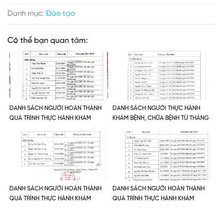
Danh mục:
Đào tạo
Có thể bạn quan tâm:
DANH SÁCH NGƯỜI HOÀN THÀNH
DANH SÁCH NGƯỜI THỰC HÀNH
QUÁ TRÌNH THỰC HÀNH KHÁM
KHÁM BỆNH, CHỮA BỆNH TỪ THÁNG
BỆNH, CHỮA BỆNH TỪ NGÀY
10, THÁNG 11 NĂM 2025
05/09/2025 ĐẾN HẾT NGÀY
06/03/2026
DANH SÁCH NGƯỜI HOÀN THÀNH
DANH SÁCH NGƯỜI HOÀN THÀNH
QUÁ TRÌNH THỰC HÀNH KHÁM
QUÁ TRÌNH THỰC HÀNH KHÁM
BỆNH, CHỮA BỆNH TỪ 05/08/2025
BỆNH, CHỮA BỆNH
ĐẾN 06/02/2026