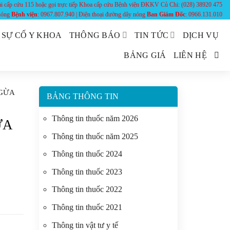
ài cấp cứu 115 hoặc gọi trực tiếp Khoa cấp cứu Bệnh viện ĐKKV Củ Chi: (028) 38920 475
 nóng
Bệnh viện
: 0967.807.940 | Điện thoại đường dây nóng
Ban Giám Đốc
: 0966.131.010
 SỰ CỐ Y KHOA
THÔNG BÁO
TIN TỨC
DỊCH VỤ
BẢNG GIÁ
LIÊN HỆ
NGỪA
BẢNG THÔNG TIN
Thông tin thuốc năm 2026
ỪA
Thông tin thuốc năm 2025
Thông tin thuốc 2024
Thông tin thuốc 2023
Thông tin thuốc 2022
Thông tin thuốc 2021
Thông tin vật tư y tế