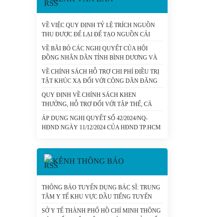
VỀ VIỆC QUY ĐỊNH TỶ LỆ TRÍCH NGUỒN
THU ĐƯỢC ĐỂ LẠI ĐỂ TẠO NGUỒN CẢI
CÁCH TIỀN LƯƠNG ĐỐI VỚI CÁC ĐƠN VỊ
VỀ BÃI BỎ CÁC NGHỊ QUYẾT CỦA HỘI
SỰ NGHIỆP Y TẾ CÔNG LẬP CÓ SỐ THU
ĐỒNG NHÂN DÂN TỈNH BÌNH DƯƠNG VÀ
LỚN DO THÀNH PHỐ HỒ CHÍ MINH QUẢN
TỈNH BÀ RỊA - VŨNG TÀU VỀ LĨNH VỰC Y
LÝ (CHUNG) - SỞ Y TẾ TP. HỒ CHÍ MINH
VỀ CHÍNH SÁCH HỖ TRỢ CHI PHÍ ĐIỀU TRỊ
TẾ - SỞ Y TẾ TP. HỒ CHÍ MINH
TẬT KHÚC XẠ ĐỐI VỚI CÔNG DÂN ĐĂNG
KÝ THỰC HIỆN NGHĨA VỤ QUÂN SỰ,
QUY ĐỊNH VỀ CHÍNH SÁCH KHEN
NGHĨA VỤ THAM GIA CÔNG AN NHÂN DÂN
THƯỞNG, HỖ TRỢ ĐỐI VỚI TẬP THỂ, CÁ
- SỞ Y TẾ TP. HỒ CHÍ MINH
NHÂN THỰC HIỆN TỐT CÔNG TÁC DÂN SỐ
ÁP DỤNG NGHỊ QUYẾT SỐ 42/2024/NQ-
TRÊN ĐỊA BÀN THÀNH PHỐ HỒ CHÍ MINH. -
HĐND NGÀY 11/12/2024 CỦA HĐND TP.HCM
SỞ Y TẾ TP. HỒ CHÍ MINH
VỀ HỖ TRỢ CHI PHÍ MUA THẺ BẢO HIỂM Y
TẾ VÀ CHI PHÍ CÙNG CHI TRẢ THUỐC
KHÁNG VI RÚT HIV CHO NGƯỜI NHIỄM
KÊNH THÔNG BÁO
HIV/AIDS TRÊN ĐỊA BÀN THÀNH PHỐ HỒ
CHÍ MINH. - SỞ Y TẾ TP. HỒ CHÍ MINH
THÔNG BÁO TUYỂN DỤNG BÁC SĨ: TRUNG
TÂM Y TẾ KHU VỰC DẦU TIẾNG TUYỂN
DỤNG - SỞ Y TẾ TP. HỒ CHÍ MINH
SỞ Y TẾ THÀNH PHỐ HỒ CHÍ MINH THÔNG