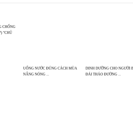
NG CHỐNG
7) “CHỦ
IÊM GAN
GAN, BẢO VỆ
UỐNG NƯỚC ĐÚNG CÁCH MÙA
DINH DƯỠNG CHO NGƯỜI 
NẮNG NÓNG
ĐÁI THÁO ĐƯỜNG