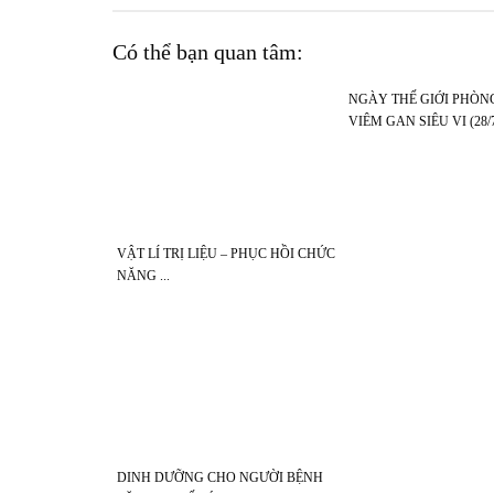
Có thể bạn quan tâm:
NGÀY THẾ GIỚI PHÒ
VIÊM GAN SIÊU VI (28/
ĐỘNG PHÒNG NGỪA V
SIÊU VI – BẢO VỆ LÁ 
SỨC KHỎE”
VẬT LÍ TRỊ LIỆU – PHỤC HỒI CHỨC
NĂNG
DINH DƯỠNG CHO NGƯỜI BỆNH