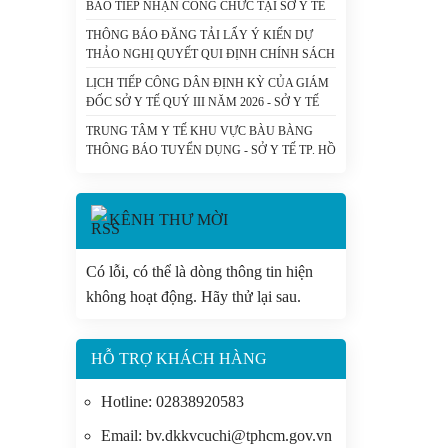
BÁO TIẾP NHẬN CÔNG CHỨC TẠI SỞ Y TẾ
THÀNH PHỐ HỒ CHÍ MINH - SỞ Y TẾ TP. HỒ
THÔNG BÁO ĐĂNG TẢI LẤY Ý KIẾN DỰ
CHÍ MINH
THẢO NGHỊ QUYẾT QUI ĐỊNH CHÍNH SÁCH
HỖ TRỢ CHI PHÍ KHÁM BỆNH, CHỮA BỆNH
LỊCH TIẾP CÔNG DÂN ĐỊNH KỲ CỦA GIÁM
CHO NGƯỜI BỆNH CHẠY THẬN NHÂN TẠO
ĐỐC SỞ Y TẾ QUÝ III NĂM 2026 - SỞ Y TẾ
VÀ DỰ THẢO NGHỊ QUYẾT CỦA HỘI ĐỒNG
TP. HỒ CHÍ MINH
NHÂN DÂN THÀNH PHỐ QUY ĐỊNH MỨC
TRUNG TÂM Y TẾ KHU VỰC BÀU BÀNG
HỖ TRỢ ĐÓNG BẢO HIỂM Y TẾ CHO NGƯỜI
THÔNG BÁO TUYỂN DỤNG - SỞ Y TẾ TP. HỒ
CAO TUỔI, HỌC SINH TRÊN ĐỊA BÀN
CHÍ MINH
THÀNH PHỐ HỒ CHÍ MINH. - SỞ Y TẾ TP. HỒ
CHÍ MINH
KÊNH THƯ MỜI
Có lỗi, có thể là dòng thông tin hiện
không hoạt động. Hãy thử lại sau.
HỖ TRỢ KHÁCH HÀNG
Hotline: 02838920583
Email: bv.dkkvcuchi@tphcm.gov.vn