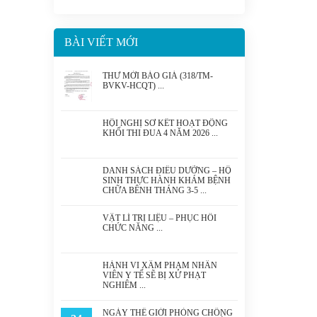
BÀI VIẾT MỚI
THƯ MỜI BÁO GIÁ (318/TM-
BVKV-HCQT)
HỘI NGHỊ SƠ KẾT HOẠT ĐỘNG
KHỐI THI ĐUA 4 NĂM 2026
DANH SÁCH ĐIỀU DƯỠNG – HỘ
SINH THỰC HÀNH KHÁM BỆNH
CHỮA BỆNH THÁNG 3-5
VẬT LÍ TRỊ LIỆU – PHỤC HỒI
CHỨC NĂNG
HÀNH VI XÂM PHẠM NHÂN
VIÊN Y TẾ SẼ BỊ XỬ PHẠT
NGHIÊM
NGÀY THẾ GIỚI PHÒNG CHỐNG