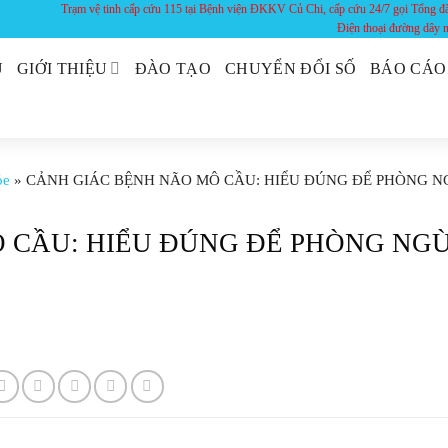
Trạm vệ tinh cấp cứu 115 tại Bệnh viện ĐKKV Củ Chi, cấp cứu 24/7 gọi Tổng đ
Điện thoại đường dây
Ủ
GIỚI THIỆU
ĐÀO TẠO
CHUYỂN ĐỔI SỐ
BÁO CÁO
ỏe
»
CẢNH GIÁC BỆNH NÃO MÔ CẦU: HIỂU ĐÚNG ĐỂ PHÒNG 
 CẦU: HIỂU ĐÚNG ĐỂ PHÒNG NG