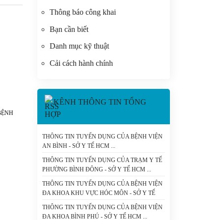
Thông báo công khai
Bạn cần biết
Danh mục kỹ thuật
Cải cách hành chính
KÊNH THÔNG TIN TỔNG
BỆNH
HỢP
THÔNG TIN TUYỂN DỤNG CỦA BỆNH VIỆN
AN BÌNH - SỞ Y TẾ HCM
THÔNG TIN TUYỂN DỤNG CỦA TRẠM Y TẾ
PHƯỜNG BÌNH ĐÔNG - SỞ Y TẾ HCM
THÔNG TIN TUYỂN DỤNG CỦA BỆNH VIỆN
ĐA KHOA KHU VỰC HÓC MÔN - SỞ Y TẾ
HCM
THÔNG TIN TUYỂN DỤNG CỦA BỆNH VIỆN
ĐA KHOA BÌNH PHÚ - SỞ Y TẾ HCM