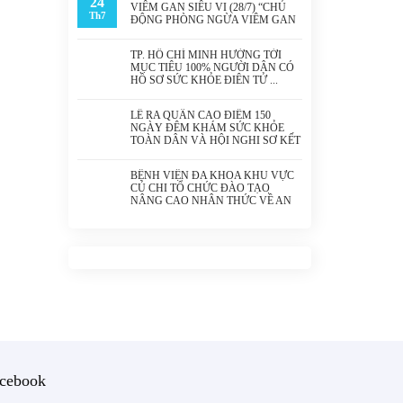
24
VIÊM GAN SIÊU VI (28/7) “CHỦ
Th7
ĐỘNG PHÒNG NGỪA VIÊM GAN
SIÊU VI – BẢO VỆ LÁ GAN, BẢO
VỆ SỨC KHỎE”
TP. HỒ CHÍ MINH HƯỚNG TỚI
MỤC TIÊU 100% NGƯỜI DÂN CÓ
HỒ SƠ SỨC KHỎE ĐIỆN TỬ
LỄ RA QUÂN CAO ĐIỂM 150
NGÀY ĐÊM KHÁM SỨC KHỎE
TOÀN DÂN VÀ HỘI NGHỊ SƠ KẾT
HOẠT ĐỘNG 6 THÁNG ĐẦU NĂM
2026 CỦA NGÀNH Y TẾ THÀNH
BỆNH VIỆN ĐA KHOA KHU VỰC
PHỐ HỒ CHÍ MINH
CỦ CHI TỔ CHỨC ĐÀO TẠO
NÂNG CAO NHẬN THỨC VỀ AN
TOÀN THÔNG TIN NĂM 2026
cebook