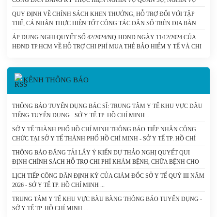
THAM GIA CÔNG AN NHÂN DÂN - SỞ Y TẾ TP. HỒ CHÍ MINH
QUY ĐỊNH VỀ CHÍNH SÁCH KHEN THƯỞNG, HỖ TRỢ ĐỐI VỚI TẬP
THỂ, CÁ NHÂN THỰC HIỆN TỐT CÔNG TÁC DÂN SỐ TRÊN ĐỊA BÀN
THÀNH PHỐ HỒ CHÍ MINH. - SỞ Y TẾ TP. HỒ CHÍ MINH
ÁP DỤNG NGHỊ QUYẾT SỐ 42/2024/NQ-HĐND NGÀY 11/12/2024 CỦA
HĐND TP.HCM VỀ HỖ TRỢ CHI PHÍ MUA THẺ BẢO HIỂM Y TẾ VÀ CHI
PHÍ CÙNG CHI TRẢ THUỐC KHÁNG VI RÚT HIV CHO NGƯỜI NHIỄM
HIV/AIDS TRÊN ĐỊA BÀN THÀNH PHỐ HỒ CHÍ MINH. - SỞ Y TẾ TP. HỒ
CHÍ MINH
KÊNH THÔNG BÁO
THÔNG BÁO TUYỂN DỤNG BÁC SĨ: TRUNG TÂM Y TẾ KHU VỰC DẦU
TIẾNG TUYỂN DỤNG - SỞ Y TẾ TP. HỒ CHÍ MINH
SỞ Y TẾ THÀNH PHỐ HỒ CHÍ MINH THÔNG BÁO TIẾP NHẬN CÔNG
CHỨC TẠI SỞ Y TẾ THÀNH PHỐ HỒ CHÍ MINH - SỞ Y TẾ TP. HỒ CHÍ
MINH
THÔNG BÁO ĐĂNG TẢI LẤY Ý KIẾN DỰ THẢO NGHỊ QUYẾT QUI
ĐỊNH CHÍNH SÁCH HỖ TRỢ CHI PHÍ KHÁM BỆNH, CHỮA BỆNH CHO
NGƯỜI BỆNH CHẠY THẬN NHÂN TẠO VÀ DỰ THẢO NGHỊ QUYẾT
LỊCH TIẾP CÔNG DÂN ĐỊNH KỲ CỦA GIÁM ĐỐC SỞ Y TẾ QUÝ III NĂM
CỦA HỘI ĐỒNG NHÂN DÂN THÀNH PHỐ QUY ĐỊNH MỨC HỖ TRỢ
2026 - SỞ Y TẾ TP. HỒ CHÍ MINH
ĐÓNG BẢO HIỂM Y TẾ CHO NGƯỜI CAO TUỔI, HỌC SINH TRÊN ĐỊA
BÀN THÀNH PHỐ HỒ CHÍ MINH. - SỞ Y TẾ TP. HỒ CHÍ MINH
TRUNG TÂM Y TẾ KHU VỰC BÀU BÀNG THÔNG BÁO TUYỂN DỤNG -
SỞ Y TẾ TP. HỒ CHÍ MINH