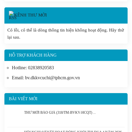
KÊNH THƯ MỜI
Có lỗi, có thể là dòng thông tin hiện không hoạt động. Hãy thử
lại sau.
HỖ TRỢ KHÁCH HÀNG
Hotline: 02838920583
Email: bv.dkkvcuchi@tphcm.gov.vn
BÀI VIẾT MỚI
THƯ MỜI BÁO GIÁ (318/TM-BVKV-HCQT)