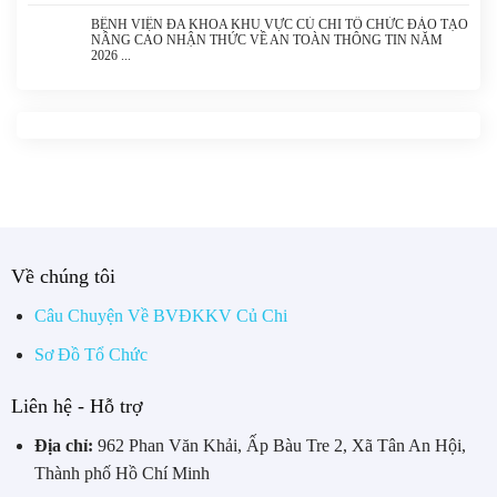
BỆNH VIỆN ĐA KHOA KHU VỰC CỦ CHI TỔ CHỨC ĐÀO TẠO
NÂNG CAO NHẬN THỨC VỀ AN TOÀN THÔNG TIN NĂM
2026
Về chúng tôi
Câu Chuyện Về BVĐKKV Củ Chi
Sơ Đồ Tổ Chức
Liên hệ - Hỗ trợ
Địa chỉ:
962 Phan Văn Khải, Ấp Bàu Tre 2, Xã Tân An Hội,
Thành phố Hồ Chí Minh