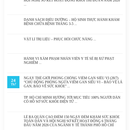
HỘI NGHỊ SƠ KẾT HOẠT ĐỘNG KHỐI THI ĐUA 4 NĂM 2026
DANH SÁCH ĐIỀU DƯỠNG – HỘ SINH THỰC HÀNH KHÁM
BỆNH CHỮA BỆNH THÁNG 3-5
VẬT LÍ TRỊ LIỆU – PHỤC HỒI CHỨC NĂNG
HÀNH VI XÂM PHẠM NHÂN VIÊN Y TẾ SẼ BỊ XỬ PHẠT
NGHIÊM
NGÀY THẾ GIỚI PHÒNG CHỐNG VIÊM GAN SIÊU VI (28/7)
24
“CHỦ ĐỘNG PHÒNG NGỪA VIÊM GAN SIÊU VI – BẢO VỆ LÁ
Th7
GAN, BẢO VỆ SỨC KHỎE”
TP. HỒ CHÍ MINH HƯỚNG TỚI MỤC TIÊU 100% NGƯỜI DÂN
CÓ HỒ SƠ SỨC KHỎE ĐIỆN TỬ
LỄ RA QUÂN CAO ĐIỂM 150 NGÀY ĐÊM KHÁM SỨC KHỎE
TOÀN DÂN VÀ HỘI NGHỊ SƠ KẾT HOẠT ĐỘNG 6 THÁNG
ĐẦU NĂM 2026 CỦA NGÀNH Y TẾ THÀNH PHỐ HỒ CHÍ
MINH