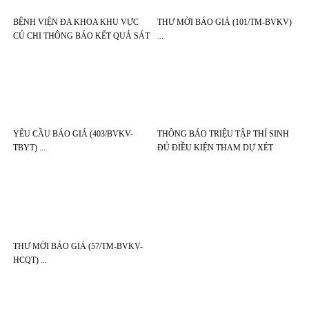
BỆNH VIỆN ĐA KHOA KHU VỰC
THƯ MỜI BÁO GIÁ (101/TM-BVKV)
CỦ CHI THÔNG BÁO KẾT QUẢ SÁT
HẠCH NGOẠI NGỮ KỲ XÉT TUYỂN
VIÊN CHỨC NĂM 2026
YÊU CẦU BÁO GIÁ (403/BVKV-
THÔNG BÁO TRIỆU TẬP THÍ SINH
TBYT)
ĐỦ ĐIỀU KIỆN THAM DỰ XÉT
TUYỂN VÒNG 2 KỲ TUYỂN DỤNG
VIÊN CHỨC NĂM 2026 CỦA BỆNH
VIỆN ĐA KHOA KHU VỰC CỦ CHI
THƯ MỜI BÁO GIÁ (57/TM-BVKV-
HCQT)