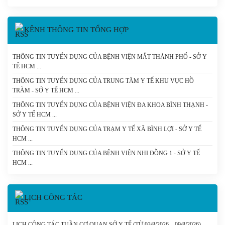
KÊNH THÔNG TIN TỔNG HỢP
THÔNG TIN TUYỂN DỤNG CỦA BỆNH VIỆN MẮT THÀNH PHỐ - SỞ Y
TẾ HCM
THÔNG TIN TUYỂN DỤNG CỦA TRUNG TÂM Y TẾ KHU VỰC HỒ
TRÀM - SỞ Y TẾ HCM
THÔNG TIN TUYỂN DỤNG CỦA BỆNH VIỆN ĐA KHOA BÌNH THẠNH -
SỞ Y TẾ HCM
THÔNG TIN TUYỂN DỤNG CỦA TRẠM Y TẾ XÃ BÌNH LỢI - SỞ Y TẾ
HCM
THÔNG TIN TUYỂN DỤNG CỦA BỆNH VIỆN NHI ĐỒNG 1 - SỞ Y TẾ
HCM
LỊCH CÔNG TÁC
LỊCH CÔNG TÁC TUẦN CƠ QUAN SỞ Y TẾ (TỪ 03/8/2026 – 09/8/2026) -