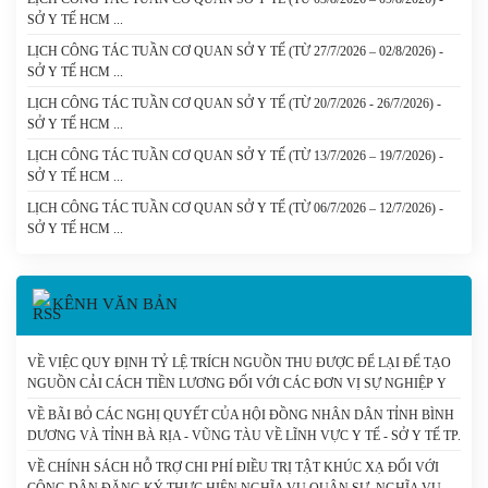
SỞ Y TẾ HCM
LỊCH CÔNG TÁC TUẦN CƠ QUAN SỞ Y TẾ (TỪ 27/7/2026 – 02/8/2026) -
SỞ Y TẾ HCM
LỊCH CÔNG TÁC TUẦN CƠ QUAN SỞ Y TẾ (TỪ 20/7/2026 - 26/7/2026) -
SỞ Y TẾ HCM
LỊCH CÔNG TÁC TUẦN CƠ QUAN SỞ Y TẾ (TỪ 13/7/2026 – 19/7/2026) -
SỞ Y TẾ HCM
LỊCH CÔNG TÁC TUẦN CƠ QUAN SỞ Y TẾ (TỪ 06/7/2026 – 12/7/2026) -
SỞ Y TẾ HCM
KÊNH VĂN BẢN
VỀ VIỆC QUY ĐỊNH TỶ LỆ TRÍCH NGUỒN THU ĐƯỢC ĐỂ LẠI ĐỂ TẠO
NGUỒN CẢI CÁCH TIỀN LƯƠNG ĐỐI VỚI CÁC ĐƠN VỊ SỰ NGHIỆP Y
TẾ CÔNG LẬP CÓ SỐ THU LỚN DO THÀNH PHỐ HỒ CHÍ MINH QUẢN
VỀ BÃI BỎ CÁC NGHỊ QUYẾT CỦA HỘI ĐỒNG NHÂN DÂN TỈNH BÌNH
LÝ (CHUNG) - SỞ Y TẾ TP. HỒ CHÍ MINH
DƯƠNG VÀ TỈNH BÀ RỊA - VŨNG TÀU VỀ LĨNH VỰC Y TẾ - SỞ Y TẾ TP.
HỒ CHÍ MINH
VỀ CHÍNH SÁCH HỖ TRỢ CHI PHÍ ĐIỀU TRỊ TẬT KHÚC XẠ ĐỐI VỚI
CÔNG DÂN ĐĂNG KÝ THỰC HIỆN NGHĨA VỤ QUÂN SỰ, NGHĨA VỤ