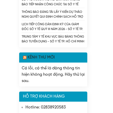
BÁO TIẾP NHẬN CÔNG CHỨC TẠI SỞ Y TẾ
THÀNH PHỐ HỒ CHÍ MINH - SỞ Y TẾ TP. HỒ
THÔNG BÁO ĐĂNG TẢI LẤY Ý KIẾN DỰ THẢO
CHÍ MINH
NGHỊ QUYẾT QUI ĐỊNH CHÍNH SÁCH HỖ TRỢ
CHI PHÍ KHÁM BỆNH, CHỮA BỆNH CHO
LỊCH TIẾP CÔNG DÂN ĐỊNH KỲ CỦA GIÁM
NGƯỜI BỆNH CHẠY THẬN NHÂN TẠO VÀ DỰ
ĐỐC SỞ Y TẾ QUÝ III NĂM 2026 - SỞ Y TẾ TP.
THẢO NGHỊ QUYẾT CỦA HỘI ĐỒNG NHÂN
HỒ CHÍ MINH
DÂN THÀNH PHỐ QUY ĐỊNH MỨC HỖ TRỢ
TRUNG TÂM Y TẾ KHU VỰC BÀU BÀNG THÔNG
ĐÓNG BẢO HIỂM Y TẾ CHO NGƯỜI CAO
BÁO TUYỂN DỤNG - SỞ Y TẾ TP. HỒ CHÍ MINH
TUỔI, HỌC SINH TRÊN ĐỊA BÀN THÀNH PHỐ
HỒ CHÍ MINH. - SỞ Y TẾ TP. HỒ CHÍ MINH
KÊNH THƯ MỜI
Có lỗi, có thể là dòng thông tin
hiện không hoạt động. Hãy thử lại
sau.
HỖ TRỢ KHÁCH HÀNG
Hotline: 02838920583