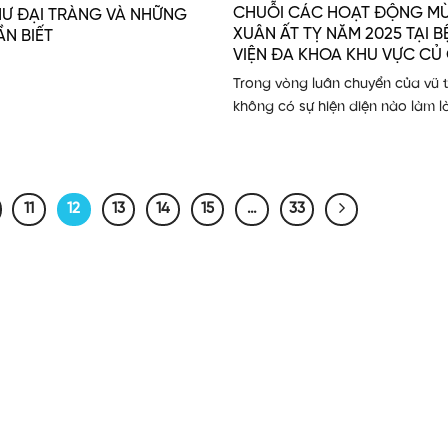
CHUỖI CÁC HOẠT ĐỘNG M
Ư ĐẠI TRÀNG VÀ NHỮNG
XUÂN ẤT TỴ NĂM 2025 TẠI 
ẦN BIẾT
VIỆN ĐA KHOA KHU VỰC CỦ 
Trong vòng luân chuyển của vũ t
không có sự hiện diện nào làm lò
11
12
13
14
15
…
33