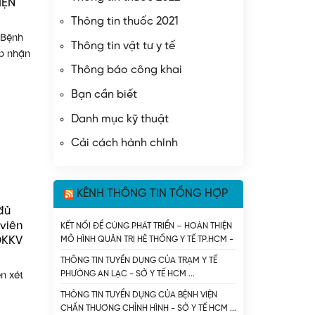
IỆN
Thông tin thuốc 2021
 Bệnh
Thông tin vật tư y tế
ếp nhận
Thông báo công khai
Bạn cần biết
Danh mục kỹ thuật
Cải cách hành chính
KÊNH THÔNG TIN TỔNG HỢP
 đủ
 viên
KẾT NỐI ĐỂ CÙNG PHÁT TRIỂN – HOÀN THIỆN
MÔ HÌNH QUẢN TRỊ HỆ THỐNG Y TẾ TP.HCM -
ĐKKV
SỞ Y TẾ HCM
THÔNG TIN TUYỂN DỤNG CỦA TRẠM Y TẾ
PHƯỜNG AN LẠC - SỞ Y TẾ HCM
ện xét
THÔNG TIN TUYỂN DỤNG CỦA BỆNH VIỆN
CHẤN THƯƠNG CHỈNH HÌNH - SỞ Y TẾ HCM