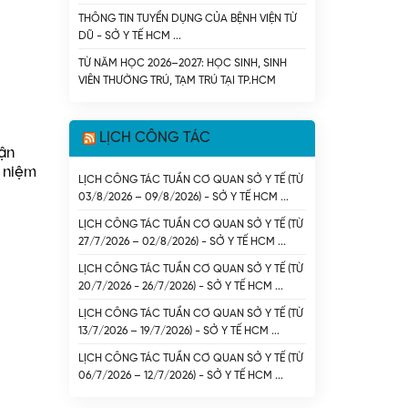
THÔNG TIN TUYỂN DỤNG CỦA BỆNH VIỆN TỪ
DŨ - SỞ Y TẾ HCM
TỪ NĂM HỌC 2026–2027: HỌC SINH, SINH
VIÊN THƯỜNG TRÚ, TẠM TRÚ TẠI TP.HCM
ĐƯỢC KHÁM SỨC KHỎE ĐỊNH KỲ MIỄN PHÍ TỪ
NGÂN SÁCH NHÀ NƯỚC - SỞ Y TẾ HCM
LỊCH CÔNG TÁC
ận
 niệm
LỊCH CÔNG TÁC TUẦN CƠ QUAN SỞ Y TẾ (TỪ
03/8/2026 – 09/8/2026) - SỞ Y TẾ HCM
LỊCH CÔNG TÁC TUẦN CƠ QUAN SỞ Y TẾ (TỪ
27/7/2026 – 02/8/2026) - SỞ Y TẾ HCM
LỊCH CÔNG TÁC TUẦN CƠ QUAN SỞ Y TẾ (TỪ
20/7/2026 - 26/7/2026) - SỞ Y TẾ HCM
LỊCH CÔNG TÁC TUẦN CƠ QUAN SỞ Y TẾ (TỪ
13/7/2026 – 19/7/2026) - SỞ Y TẾ HCM
LỊCH CÔNG TÁC TUẦN CƠ QUAN SỞ Y TẾ (TỪ
06/7/2026 – 12/7/2026) - SỞ Y TẾ HCM