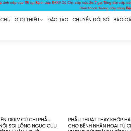
ệ tinh cấp cứu 115 tại Bệnh viện ĐKKV Củ Chi, cấp cứu 24/7 gọi Tổng đài cấp cứ
Điện thoại đường dây nóng
Bệ
 CHỦ
GIỚI THIỆU
ĐÀO TẠO
CHUYỂN ĐỔI SỐ
BÁO CÁ
IỆN ĐKKV CỦ CHI PHẪU
PHẪU THUẬT THAY KHỚP H
NỘI SOI LỒNG NGỰC CỨU
CHO BỆNH NHÂN HOẠI TỬ 