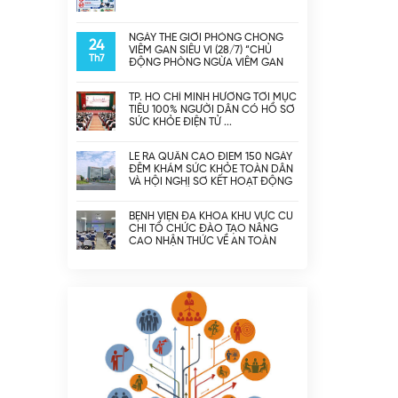
NGÀY THẾ GIỚI PHÒNG CHỐNG
24
VIÊM GAN SIÊU VI (28/7) “CHỦ
Th7
ĐỘNG PHÒNG NGỪA VIÊM GAN
SIÊU VI – BẢO VỆ LÁ GAN, BẢO VỆ
SỨC KHỎE”
TP. HỒ CHÍ MINH HƯỚNG TỚI MỤC
TIÊU 100% NGƯỜI DÂN CÓ HỒ SƠ
SỨC KHỎE ĐIỆN TỬ
LỄ RA QUÂN CAO ĐIỂM 150 NGÀY
ĐÊM KHÁM SỨC KHỎE TOÀN DÂN
VÀ HỘI NGHỊ SƠ KẾT HOẠT ĐỘNG
6 THÁNG ĐẦU NĂM 2026 CỦA
NGÀNH Y TẾ THÀNH PHỐ HỒ CHÍ
BỆNH VIỆN ĐA KHOA KHU VỰC CỦ
MINH
CHI TỔ CHỨC ĐÀO TẠO NÂNG
CAO NHẬN THỨC VỀ AN TOÀN
THÔNG TIN NĂM 2026