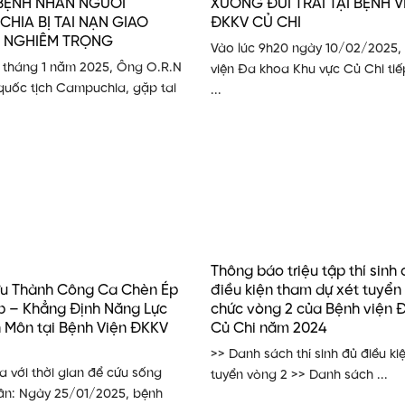
BỆNH NHÂN NGƯỜI
XƯƠNG ĐÙI TRÁI TẠI BỆNH V
HIA BỊ TAI NẠN GIAO
ĐKKV CỦ CHI
 NGHIÊM TRỌNG
Vào lúc 9h20 ngày 10/02/2025,
 tháng 1 năm 2025, Ông O.R.N
viện Đa khoa Khu vực Củ Chi ti
 quốc tịch Campuchia, gặp tai
...
Thông báo triệu tập thí sinh
u Thành Công Ca Chèn Ép
điều kiện tham dự xét tuyển
p – Khẳng Định Năng Lực
chức vòng 2 của Bệnh viện 
 Môn tại Bệnh Viện ĐKKV
Củ Chi năm 2024
>> Danh sách thí sinh đủ điều ki
 với thời gian để cứu sống
tuyển vòng 2 >> Danh sách ...
ân: Ngày 25/01/2025, bệnh