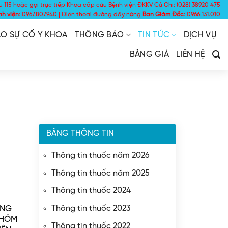
u 115 hoặc gọi trực tiếp Khoa cấp cứu Bệnh viện ĐKKV Củ Chi: (028) 38920 475
nh viện
: 0967.807.940 | Điện thoại đường dây nóng
Ban Giám Đốc
: 0966.131.010
O SỰ CỐ Y KHOA
THÔNG BÁO
TIN TỨC
DỊCH VỤ
BẢNG GIÁ
LIÊN HỆ
BẢNG THÔNG TIN
Thông tin thuốc năm 2026
Thông tin thuốc năm 2025
Thông tin thuốc 2024
Thông tin thuốc 2023
ÁNG
CHỎM
Thông tin thuốc 2022