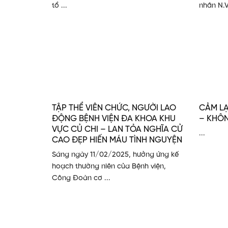
tổ ...
nhân N.V.
TẬP THỂ VIÊN CHỨC, NGƯỜI LAO
CẢM LẠ
ĐỘNG BỆNH VIỆN ĐA KHOA KHU
– KHÔ
VỰC CỦ CHI – LAN TỎA NGHĨA CỬ
...
CAO ĐẸP HIẾN MÁU TÌNH NGUYỆN
Sáng ngày 11/02/2025, hưởng ứng kế
hoạch thường niên của Bệnh viện,
Công Đoàn cơ ...