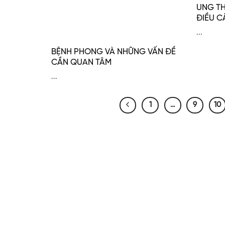
UNG TH
ĐIỀU C
...
BỆNH PHONG VÀ NHỮNG VẤN ĐỀ
CẦN QUAN TÂM
...
1
…
9
10