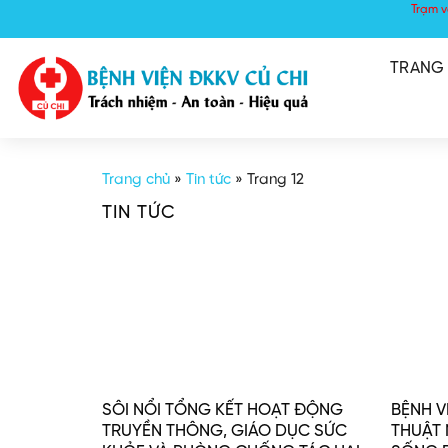
Skip
Trạm v
to
content
TRANG
Trang chủ
»
Tin tức
»
Trang 12
TIN TỨC
SÔI NỔI TỔNG KẾT HOẠT ĐỘNG
BỆNH V
TRUYỀN THÔNG, GIÁO DỤC SỨC
THUẬT 