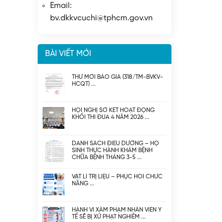
Email:
bv.dkkvcuchi@tphcm.gov.vn
BÀI VIẾT MỚI
THƯ MỜI BÁO GIÁ (318/TM-BVKV-
HCQT)
HỘI NGHỊ SƠ KẾT HOẠT ĐỘNG
KHỐI THI ĐUA 4 NĂM 2026
DANH SÁCH ĐIỀU DƯỠNG – HỘ
SINH THỰC HÀNH KHÁM BỆNH
CHỮA BỆNH THÁNG 3-5
VẬT LÍ TRỊ LIỆU – PHỤC HỒI CHỨC
NĂNG
HÀNH VI XÂM PHẠM NHÂN VIÊN Y
TẾ SẼ BỊ XỬ PHẠT NGHIÊM