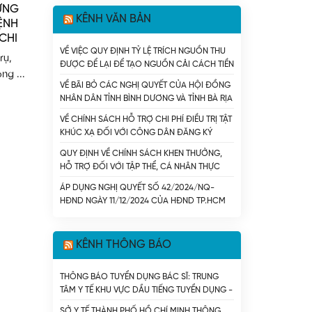
ỪNG
KÊNH VĂN BẢN
BỆNH
CHI
VỀ VIỆC QUY ĐỊNH TỶ LỆ TRÍCH NGUỒN THU
rụ,
ĐƯỢC ĐỂ LẠI ĐỂ TẠO NGUỒN CẢI CÁCH TIỀN
ng ...
LƯƠNG ĐỐI VỚI CÁC ĐƠN VỊ SỰ NGHIỆP Y TẾ
VỀ BÃI BỎ CÁC NGHỊ QUYẾT CỦA HỘI ĐỒNG
CÔNG LẬP CÓ SỐ THU LỚN DO THÀNH PHỐ
NHÂN DÂN TỈNH BÌNH DƯƠNG VÀ TỈNH BÀ RỊA
HỒ CHÍ MINH QUẢN LÝ (CHUNG) - SỞ Y TẾ TP.
- VŨNG TÀU VỀ LĨNH VỰC Y TẾ - SỞ Y TẾ TP.
HỒ CHÍ MINH
VỀ CHÍNH SÁCH HỖ TRỢ CHI PHÍ ĐIỀU TRỊ TẬT
HỒ CHÍ MINH
KHÚC XẠ ĐỐI VỚI CÔNG DÂN ĐĂNG KÝ
THỰC HIỆN NGHĨA VỤ QUÂN SỰ, NGHĨA VỤ
QUY ĐỊNH VỀ CHÍNH SÁCH KHEN THƯỞNG,
THAM GIA CÔNG AN NHÂN DÂN - SỞ Y TẾ TP.
HỖ TRỢ ĐỐI VỚI TẬP THỂ, CÁ NHÂN THỰC
HỒ CHÍ MINH
HIỆN TỐT CÔNG TÁC DÂN SỐ TRÊN ĐỊA BÀN
ÁP DỤNG NGHỊ QUYẾT SỐ 42/2024/NQ-
THÀNH PHỐ HỒ CHÍ MINH. - SỞ Y TẾ TP. HỒ
HĐND NGÀY 11/12/2024 CỦA HĐND TP.HCM
CHÍ MINH
VỀ HỖ TRỢ CHI PHÍ MUA THẺ BẢO HIỂM Y TẾ
VÀ CHI PHÍ CÙNG CHI TRẢ THUỐC KHÁNG VI
RÚT HIV CHO NGƯỜI NHIỄM HIV/AIDS TRÊN
KÊNH THÔNG BÁO
ĐỊA BÀN THÀNH PHỐ HỒ CHÍ MINH. - SỞ Y TẾ
TP. HỒ CHÍ MINH
THÔNG BÁO TUYỂN DỤNG BÁC SĨ: TRUNG
TÂM Y TẾ KHU VỰC DẦU TIẾNG TUYỂN DỤNG -
SỞ Y TẾ TP. HỒ CHÍ MINH
SỞ Y TẾ THÀNH PHỐ HỒ CHÍ MINH THÔNG