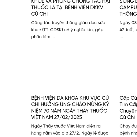
KHỎE VÀ PHÒNG CHỐNG TÁC HẠI
SỐNG 
THUỐC LÁ TẠI BỆNH VIỆN DKKV
CAMPUC
CỦ CHI
THÔNG
Công tác truyền thông giáo dục sức
Ngày 08
khoẻ (TT-GDSK) có ý nghĩa lớn, góp
42 tuổi,
phần làm ...
...
BỆNH VIỆN ĐA KHOA KHU VỰC CỦ
Cấp Cứ
CHI HƯỞNG ỨNG CHÀO MỪNG KỶ
Tim Cấ
NIỆM 70 NĂM NGÀY THẦY THUỐC
Chuyên
VIỆT NAM 27/02/2025
Củ Chi
Ngày Thầy thuốc Việt Nam diễn ra
Chạy đua
hàng năm vào dịp 27/2. Ngày lễ được
bệnh nh